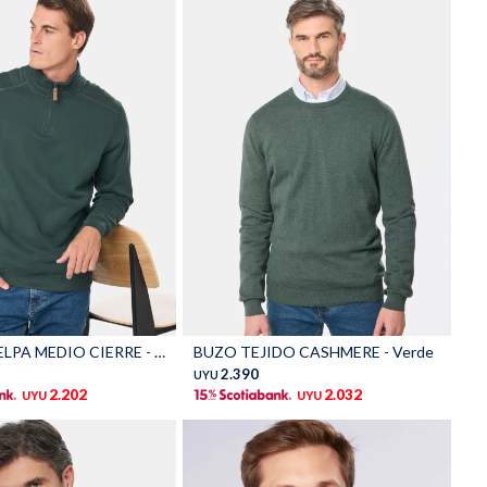
Talle
BUZO DE FELPA MEDIO CIERRE - Verde
BUZO TEJIDO CASHMERE - Verde
2.390
UYU
2.202
2.032
UYU
UYU