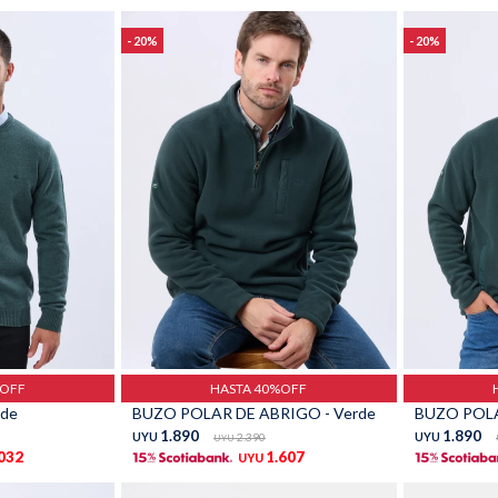
20
20
Talle
Talle
%OFF
HASTA 40%OFF
rde
BUZO POLAR DE ABRIGO - Verde
BUZO POLA
1.890
1.890
UYU
2.390
UYU
UYU
.032
1.607
UYU