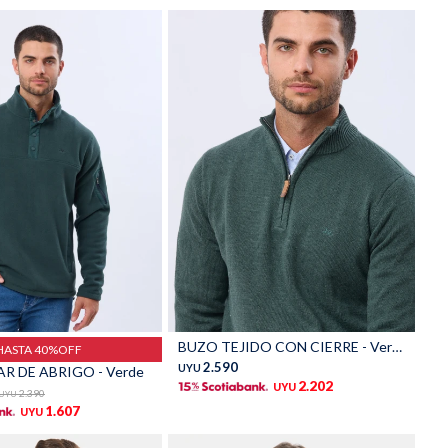
Talle
BUZO TEJIDO CON CIERRE - Verde
HASTA 40%OFF
2.590
UYU
R DE ABRIGO - Verde
2.202
UYU
2.390
UYU
1.607
UYU