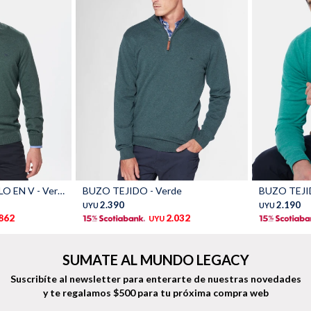
Talle
Talle
BUZO TEJIDO CUELLO EN V - Verde Oscuro
BUZO TEJIDO - Verde
2.390
2.190
UYU
UYU
.862
2.032
UYU
SUMATE AL MUNDO LEGACY
Suscribíte al newsletter para enterarte de nuestras novedades
y te regalamos $500 para tu próxima compra web