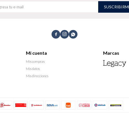
SUSCRIBIRM



Mi cuenta
Marcas
Mis compras
Mis datos
Mis direcciones