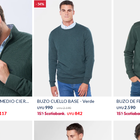
54
Talle
Talle
BUZO TEXTURADO MEDIO CIERRE - Verde
BUZO CUELLO BASE - Verde
990
2.590
UYU
2.190
UYU
UYU
.117
842
UYU