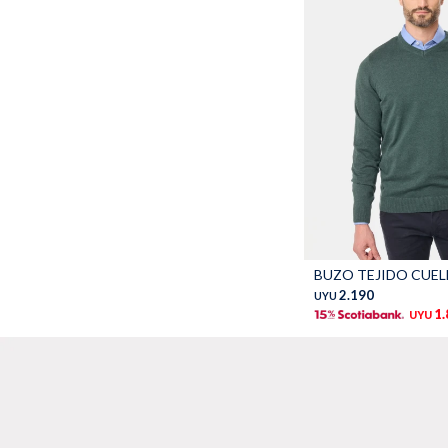
Talle
2.190
UYU
1
UYU