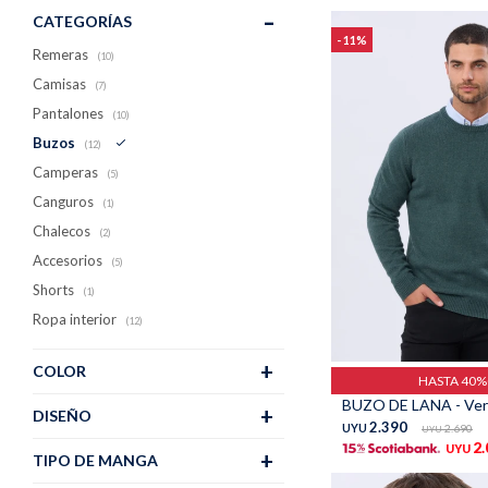
CATEGORÍAS
11
Remeras
(10)
Camisas
(7)
Pantalones
(10)
Buzos
(12)
Camperas
(5)
Canguros
(1)
Chalecos
(2)
Accesorios
(5)
Shorts
(1)
Ropa interior
(12)
Talle
COLOR
HASTA 40
BUZO DE LANA - Ve
DISEÑO
2.390
UYU
2.690
UYU
2
UYU
TIPO DE MANGA