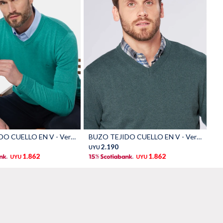
Talle
BUZO TEJIDO CUELLO EN V - Verde
BUZO TEJIDO CUELLO EN V - Verde oscuro
2.190
UYU
1.862
1.862
UYU
UYU