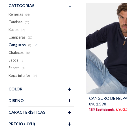
CATEGORÍAS
Remeras
(58)
Camisas
(56)
Buzos
(34)
Camperas
(27)
Canguros
(2)
Chalecos
(12)
Sacos
(1)
Shorts
(2)
Ropa interior
(24)
COLOR
Talle
DISEÑO
2.590
UYU
2
UYU
CARACTERÍSTICAS
PRECIO
(UYU)