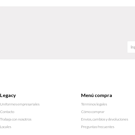
Legacy
Menú compra
Uniformes empresariales
Términos legales
Contacto
Cómo comprar
Trabaja con nosotros
Envíos, cambios y devoluciones
Locales
Preguntas frecuentes