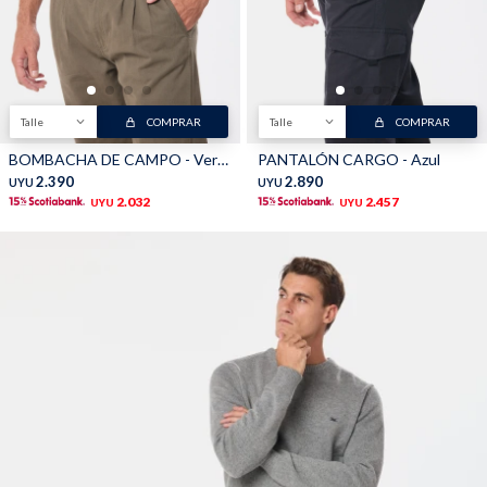
Talle
COMPRAR
Talle
COMPRAR
BOMBACHA DE CAMPO - Verde
PANTALÓN CARGO - Azul
2.390
2.890
UYU
UYU
2.032
2.457
UYU
UYU