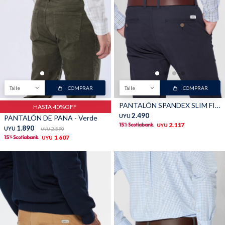
Shorts
Trajes
Talle
COMPRAR
Talle
COMPRAR
Sacos
Calzado
PANTALÓN SPANDEX SLIM FIT - Azul
HASTA 40%OFF
2.490
UYU
PANTALÓN DE PANA - Verde
2.117
UYU
1.890
UYU
2.590
UYU
1.607
UYU
Bolsos y valijas
Accesorios