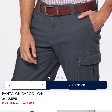
Talle
COMPRAR
PANTALÓN CARGO - Gris
2.890
UYU
2.457
UYU