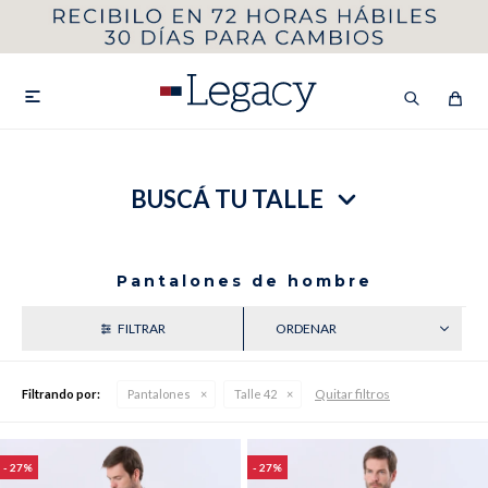
MI CUENTA
HOMBRE
MUJER
NIÑOS

BUSCÁ TU TALLE
HASTA 40%OFF
SEGUNDA 50%
VER COLECCIÓN DE HOMBRE
Pantalones de hombre
RECIENTES
Quitar filtros
Filtrando por:
Pantalones
Talle 42
Remeras
Camisas
27
27