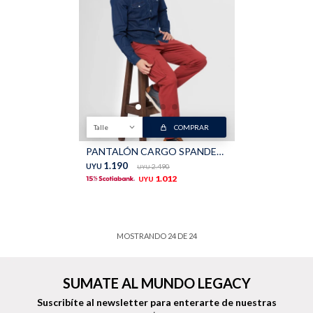
Talle
COMPRAR
PANTALÓN CARGO SPANDEX - Terracota
1.190
UYU
2.490
UYU
1.012
UYU
MOSTRANDO
24
DE
24
SUMATE AL MUNDO LEGACY
Suscribíte al newsletter para enterarte de nuestras