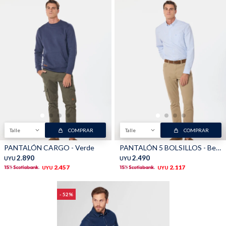
Talle
COMPRAR
Talle
COMPRAR
PANTALÓN CARGO - Verde
PANTALÓN 5 BOLSILLOS - Beige
2.890
2.490
UYU
UYU
2.457
2.117
UYU
UYU
52