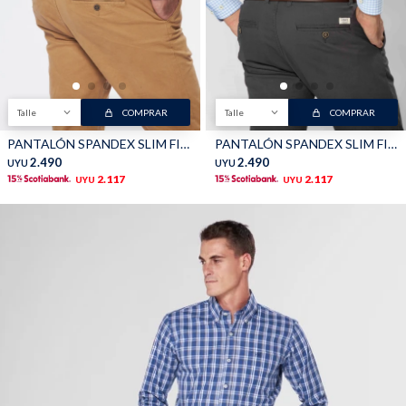
TALLES GRANDES
Uniformes empresariales
Talle
COMPRAR
Talle
COMPRAR
PANTALÓN SPANDEX SLIM FIT - Camel
PANTALÓN SPANDEX SLIM FIT - Gris
Quiero ser parte
Canjear mis puntos
2.490
2.490
UYU
UYU
2.117
2.117
UYU
UYU
Uniformes empresariales
Juntá puntos Friends
Locales
Cómo comprar
Envíos, cambios y devoluciones