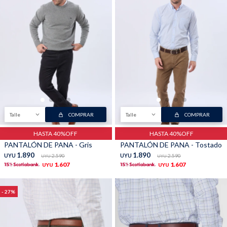
Buzos
Pantalones
Talle
COMPRAR
Talle
COMPRAR
Camperas
Chalecos
HASTA 40%OFF
HASTA 40%OFF
PANTALÓN DE PANA - Gris
PANTALÓN DE PANA - Tostado
1.890
1.890
UYU
2.590
UYU
2.590
UYU
UYU
1.607
1.607
UYU
UYU
Canguros
Jeans
27