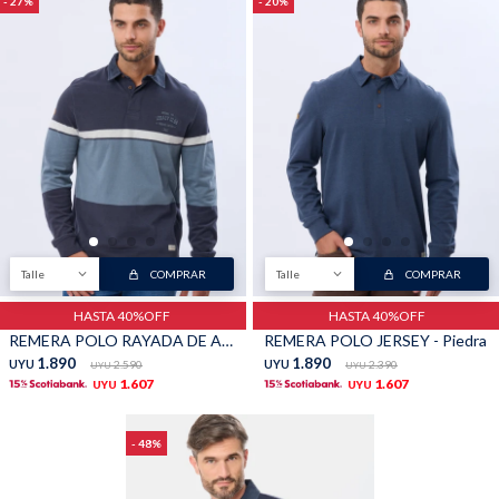
27
20
Buzos
Pantalones
Camperas
Chalecos
Talle
COMPRAR
Talle
COMPRAR
HASTA 40%OFF
HASTA 40%OFF
REMERA POLO RAYADA DE ALGODON - Piedra
REMERA POLO JERSEY - Piedra
1.890
1.890
UYU
2.590
UYU
2.390
UYU
UYU
1.607
1.607
UYU
UYU
Canguros
Jeans
48