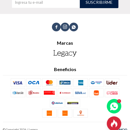
SUSCRIBIRME
TALLES GRANDES
Uniformes empresariales



Marcas
Quiero ser parte
Canjear mis puntos
Uniformes empresariales
Beneficios
Juntá puntos Friends
Locales
Cómo comprar

Envíos, cambios y devoluciones
© Copyright 2026 / Legacy