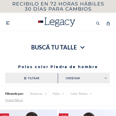
MI CUENTA
HOMBRE
MUJER
NIÑOS

BUSCÁ TU TALLE
HASTA 40%OFF
SEGUNDA 50%
VER COLECCIÓN DE HOMBRE
Polos color Piedra de hombre
RECIENTES
Filtrando por:
Remeras
Polos
Color:
Piedra
Quitar filtros
Remeras
Camisas