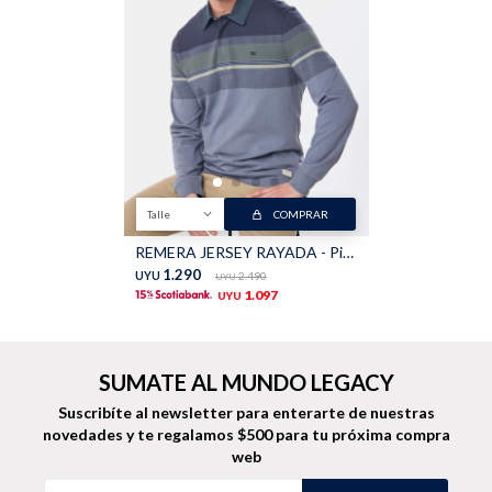
Shorts
Trajes
Talle
COMPRAR
Sacos
Calzado
REMERA JERSEY RAYADA - Piedra
1.290
UYU
2.490
UYU
1.097
UYU
Bolsos y valijas
Accesorios
SUMATE AL MUNDO LEGACY
Suscribíte al newsletter para enterarte de nuestras
novedades
y te regalamos $500 para tu próxima compra
web