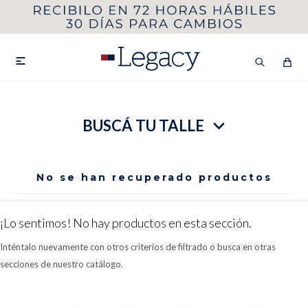
MI CUENTA
HOMBRE
MUJER
NIÑOS

BUSCÁ TU TALLE
HASTA 40%OFF
SEGUNDA 50%
VER COLECCIÓN DE HOMBRE
No se han recuperado productos
¡Lo sentimos! No hay productos en esta sección.
Inténtalo nuevamente con otros criterios de filtrado o busca en otras
secciones de nuestro catálogo.
Remeras
Camisas