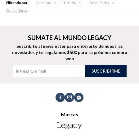
Filtrando por:
Remeras
T-shirts
Color:
Piedra
Quitar filtros
Buzos
Pantalones
SUMATE AL MUNDO LEGACY
Suscribíte al newsletter para enterarte de nuestras
novedades
y te regalamos $500 para tu próxima compra
web
SUSCRIBIRME
Camperas
Chalecos



Marcas
Canguros
Jeans