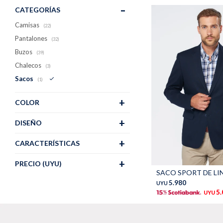
CATEGORÍAS
Camisas
(22)
Pantalones
(32)
Buzos
(39)
Chalecos
(3)
Sacos
(1)
COLOR
DISEÑO
CARACTERÍSTICAS
Talle
PRECIO
(UYU)
SACO SPORT DE LIN
5.980
UYU
5
UYU