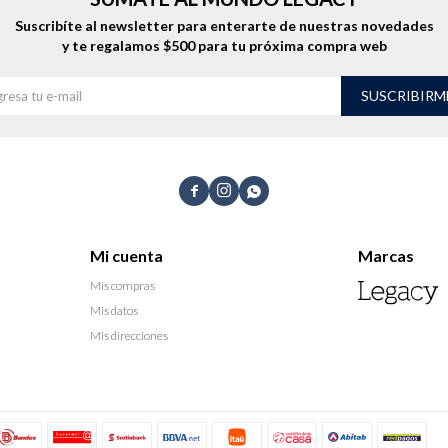
Suscribíte al newsletter para enterarte de nuestras novedades
y te regalamos $500 para tu próxima compra web
SUSCRIBIRM



Mi cuenta
Marcas
Mis compras
Mis datos
Mis direcciones