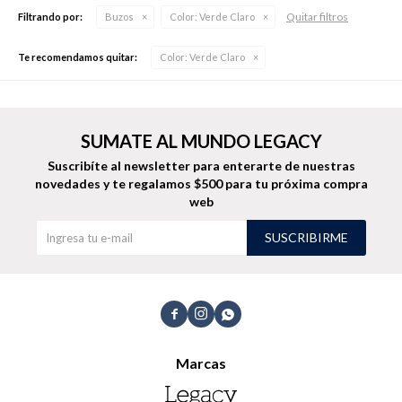
Quitar filtros
Filtrando por:
Buzos
Color:
Verde Claro
Te recomendamos quitar:
Color:
Verde Claro
Buzos
Pantalones
SUMATE AL MUNDO LEGACY
Suscribíte al newsletter para enterarte de nuestras
novedades
y te regalamos $500 para tu próxima compra
web
Camperas
Chalecos
SUSCRIBIRME



Canguros
Jeans
Marcas