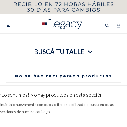
MI CUENTA
HOMBRE
MUJER
NIÑOS

BUSCÁ TU TALLE
HASTA 40%OFF
SEGUNDA 50%
VER COLECCIÓN DE HOMBRE
No se han recuperado productos
¡Lo sentimos! No hay productos en esta sección.
Inténtalo nuevamente con otros criterios de filtrado o busca en otras
secciones de nuestro catálogo.
Remeras
Camisas