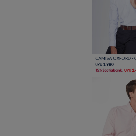
Talle
CAMISA OXFORD - C
1.980
UYU
1
UYU