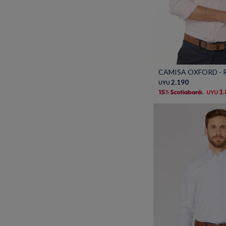
Talle
CAMISA OXFORD - 
2.190
UYU
1
UYU