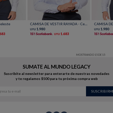
Talle
Talle
eleste
CAMISA DE VESTIR RAYADA - Celeste
CAMISA DE 
1.980
1.980
UYU
UYU
.683
1.683
UYU
MOSTRANDO
15
DE
15
SUMATE AL MUNDO LEGACY
Suscribíte al newsletter para enterarte de nuestras novedades
y te regalamos $500 para tu próxima compra web
SUSCRIBIRM