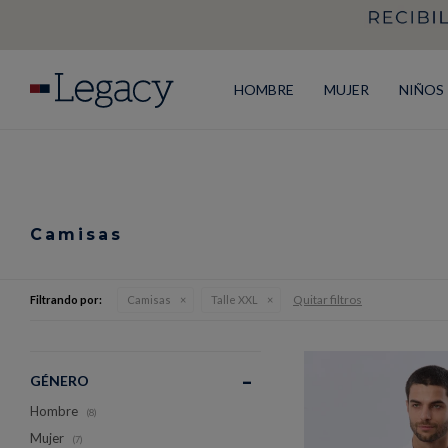
HOMBRE
MUJER
NIÑOS
Camisas
Quitar filtros
Filtrando por:
Camisas
Talle XXL
GÉNERO
Hombre
(8)
Mujer
(7)