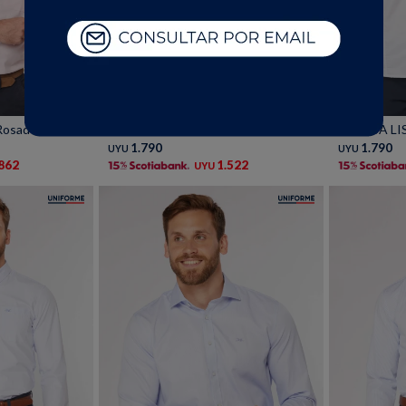
Talle
Talle
Rosado
CAMISA LISA - Blanco
CAMISA LIS
1.790
1.790
UYU
UYU
.862
1.522
UYU