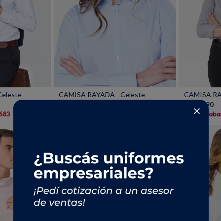
Talle
Talle
eleste
CAMISA RAYADA - Celeste
CAMISA RA
1.690
1.690
UYU
UYU
.683
1.437
UYU