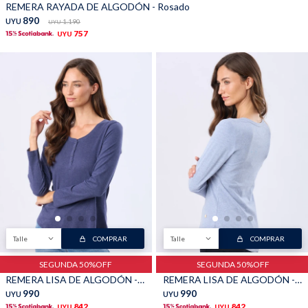
REMERA RAYADA DE ALGODÓN - Rosado
890
UYU
1.190
UYU
757
UYU
Talle
COMPRAR
Talle
COMPRAR
SEGUNDA 50%OFF
SEGUNDA 50%OFF
REMERA LISA DE ALGODÓN - Azul
REMERA LISA DE ALGODÓN - Denim
990
990
UYU
UYU
842
842
UYU
UYU