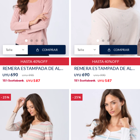
Buzos
Pantalones
Talle
COMPRAR
Talle
COMPRAR
HASTA 40%OFF
HASTA 40%OFF
REMERA ESTAMPADA DE ALGODÓN - Rosado
REMERA ESTAMPADA DE ALGODÓN - Beige
Camperas
Chalecos
690
690
UYU
990
UYU
990
UYU
UYU
587
587
UYU
UYU
25
25
Canguros
Jeans