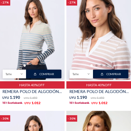
27
27
Talle
COMPRAR
Talle
COMPRAR
HASTA 40%OFF
HASTA 40%OFF
REMERA POLO DE ALGODÓN - Beige
REMERA POLO DE ALGODÓN - Blanco
1.190
1.190
UYU
1.650
UYU
1.650
UYU
UYU
1.012
1.012
UYU
UYU
30
30