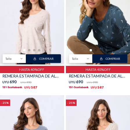
Talle
COMPRAR
Talle
COMPRAR
HASTA 40%OFF
HASTA 40%OFF
REMERA ESTAMPADA DE ALGODÓN - Beige
REMERA ESTAMPADA DE ALGODÓN - Petroleo
690
690
UYU
990
UYU
990
UYU
UYU
587
587
UYU
UYU
25
25