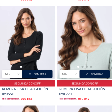
Talle
COMPRAR
Talle
COMPRAR
SEGUNDA 50%OFF
SEGUNDA 50%OFF
REMERA LISA DE ALGODÓN - Negro
REMERA LISA DE ALGODÓN - Pistacho
990
990
UYU
UYU
842
842
UYU
UYU