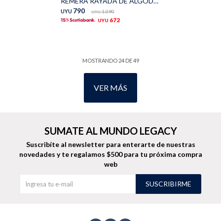
REMERA RAYADA DE ALGODÓN - Azul
790
UYU
1.090
UYU
672
UYU
MOSTRANDO
24
DE
49
VER MÁS
SUMATE AL MUNDO LEGACY
Suscribíte al newsletter para enterarte de nuestras
novedades
y te regalamos $500 para tu próxima compra
web
SUSCRIBIRME