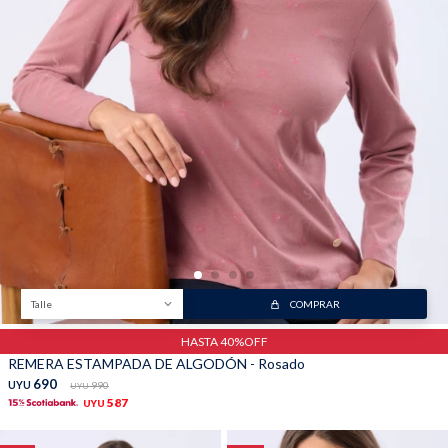
Trabaja con nosotros
Contacto
Talle
COMPRAR
HASTA 40%OFF
REMERA ESTAMPADA DE ALGODÓN - Rosado
690
UYU
990
UYU
587
UYU