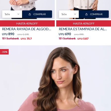
TALLES GRANDES
Uniformes empresariales
Talle
COMPRAR
Talle
COMPRAR
HASTA 40%OFF
HASTA 40%OFF
REMERA RAYADA DE ALGODÓN - Lavanda
REMERA ESTAMPADA DE ALGODÓN - Beige
890
690
UYU
1.190
UYU
990
UYU
UYU
757
587
UYU
UYU
Quiero ser parte
Canjear mis puntos
30
Uniformes empresariales
Juntá puntos Friends
Locales
Cómo comprar
Envíos, cambios y devoluciones