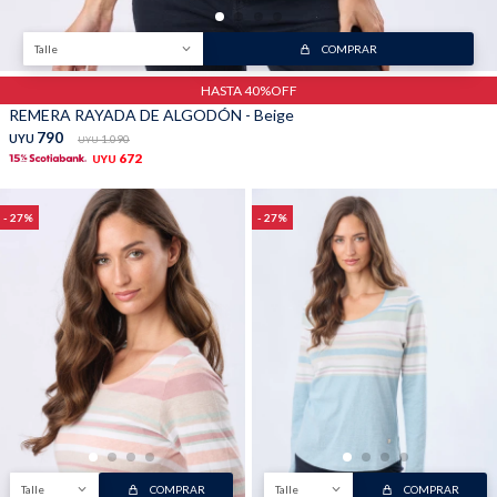
Talle
COMPRAR
HASTA 40%OFF
REMERA RAYADA DE ALGODÓN - Beige
790
UYU
1.090
UYU
672
UYU
27
27
Talle
COMPRAR
Talle
COMPRAR