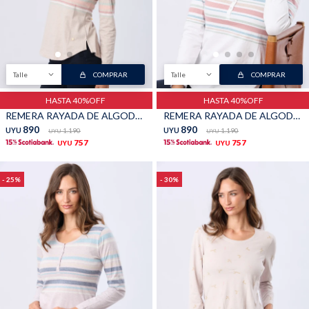
Shorts
Trajes
Talle
COMPRAR
Talle
COMPRAR
HASTA 40%OFF
HASTA 40%OFF
REMERA RAYADA DE ALGODÓN - Beige
REMERA RAYADA DE ALGODÓN - Blanco
890
890
UYU
1.190
UYU
1.190
UYU
UYU
Sacos
Calzado
757
757
UYU
UYU
25
30
Bolsos y valijas
Accesorios