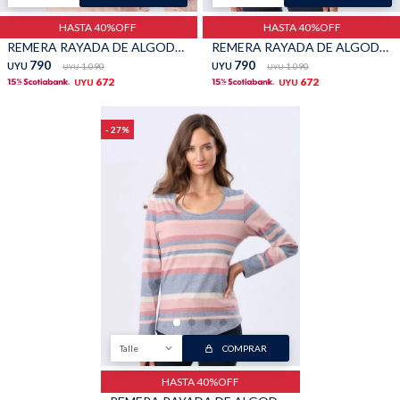
HASTA 40%OFF
HASTA 40%OFF
REMERA RAYADA DE ALGODÓN - Coral
REMERA RAYADA DE ALGODÓN - Pistacho
790
790
UYU
1.090
UYU
1.090
UYU
UYU
672
672
UYU
UYU
27
Talle
COMPRAR
HASTA 40%OFF