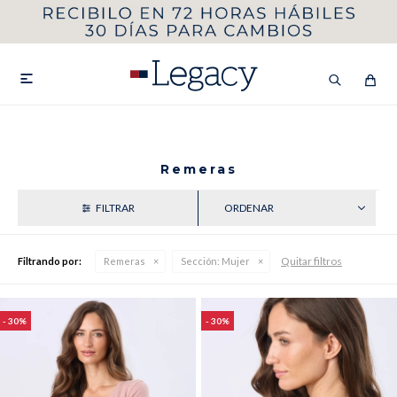
MI CUENTA
HOMBRE
MUJER
NIÑOS

Remeras
HASTA 40%OFF
SEGUNDA 50%
RECIENTES
VER COLECCIÓN DE HOMBRE
Quitar filtros
Filtrando por:
Remeras
Sección:
Mujer
30
30
Remeras
Camisas