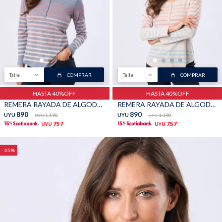
Talle
COMPRAR
Talle
COMPRAR
HASTA 40%OFF
HASTA 40%OFF
REMERA RAYADA DE ALGODÓN - Azul
REMERA RAYADA DE ALGODÓN - Beige
890
890
UYU
1.190
UYU
1.190
UYU
UYU
757
757
UYU
UYU
25