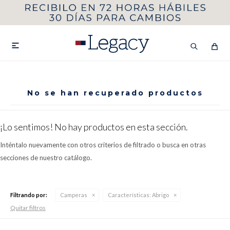
MI CUENTA
HOMBRE
MUJER
NIÑOS

No se han recuperado productos
HASTA 40%OFF
SEGUNDA 50%
¡Lo sentimos! No hay productos en esta sección.
VER COLECCIÓN DE HOMBRE
Inténtalo nuevamente con otros criterios de filtrado o busca en otras
secciones de nuestro catálogo.
Filtrando por:
Camperas
Características:
Abrigo
Remeras
Camisas
Quitar filtros