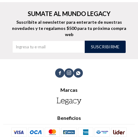
SUMATE AL MUNDO LEGACY
Suscribíte al newsletter para enterarte de nuestras
novedades
y te regalamos $500 para tu próxima compra
Buzos
Pantalones
web
SUSCRIBIRME
Camperas
Chalecos



Marcas
Canguros
Jeans
Beneficios