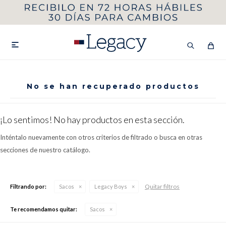
MI CUENTA
HOMBRE
MUJER
NIÑOS

No se han recuperado productos
HASTA 40%OFF
SEGUNDA 50%
¡Lo sentimos! No hay productos en esta sección.
VER COLECCIÓN DE HOMBRE
Inténtalo nuevamente con otros criterios de filtrado o busca en otras
secciones de nuestro catálogo.
Quitar filtros
Filtrando por:
Sacos
Legacy Boys
Remeras
Camisas
Te recomendamos quitar:
Sacos