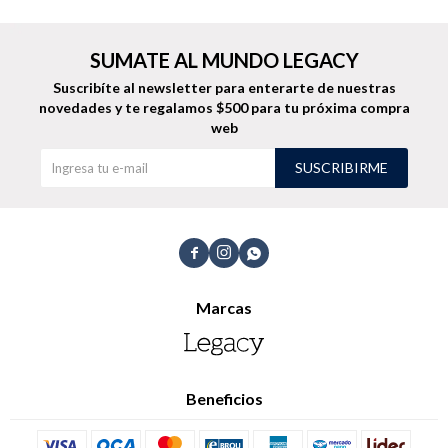
SUMATE AL MUNDO LEGACY
Suscribíte al newsletter para enterarte de nuestras
Buzos
Pantalones
novedades
y te regalamos $500 para tu próxima compra
web
SUSCRIBIRME
Camperas
Chalecos



Marcas
Canguros
Jeans
Beneficios