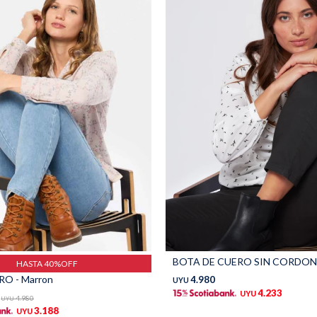
BOTA DE CUERO SIN CORDONE
HASTA 40%OFF
O - Marron
4.980
UYU
4.233
UYU
4.980
UYU
3.188
UYU