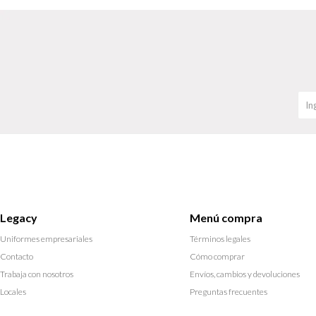
Legacy
Menú compra
Uniformes empresariales
Términos legales
Contacto
Cómo comprar
Trabaja con nosotros
Envíos, cambios y devoluciones
Locales
Preguntas frecuentes