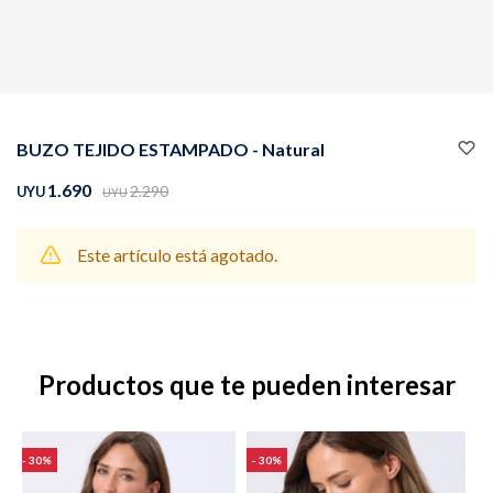
Buzos
Pantalones
BUZO TEJIDO ESTAMPADO - Natural
1.690
2.290
UYU
UYU
Este artículo está agotado.
Camperas
Chalecos
Productos que te pueden interesar
Canguros
Jeans
30
30