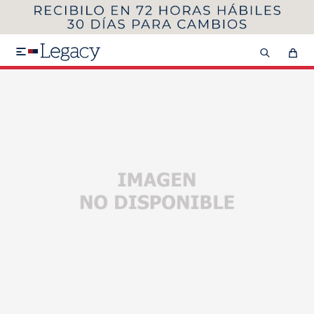
MI CUENTA
HOMBRE
MUJER
NIÑOS

HASTA 40%OFF
SEGUNDA 50%
VER COLECCIÓN DE HOMBRE
Remeras
Camisas