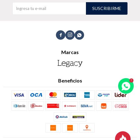
SUSCRIBIRME
TALLES GRANDES
Uniformes empresariales



Marcas
Quiero ser parte
Canjear mis puntos
Uniformes empresariales
Beneficios
Juntá puntos Friends
Locales
Cómo comprar
Envíos, cambios y devoluciones
