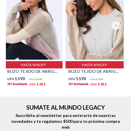
Shorts
Trajes
Sacos
Calzado
HASTA 40%OFF
HASTA 40%OFF
BUZO TEJIDO DE ABRIGO - Rosa
BUZO TEJIDO DE ABRIGO - Gris
1.590
1.590
UYU
2.290
UYU
2.290
UYU
UYU
1.352
1.352
UYU
UYU
Bolsos y valijas
Accesorios
SUMATE AL MUNDO LEGACY
Suscribíte al newsletter para enterarte de nuestras
novedades
y te regalamos $500 para tu próxima compra
web