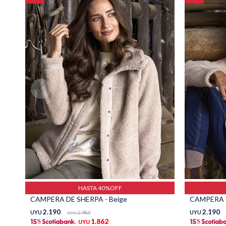
HASTA 40%OFF
CAMPERA DE SHERPA - Beige
CAMPERA 
2.190
2.190
UYU
2.980
UYU
UYU
1.862
UYU