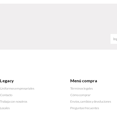
Legacy
Menú compra
Uniformes empresariales
Términos legales
Contacto
Cómo comprar
Trabaja con nosotros
Envíos, cambios y devoluciones
Locales
Preguntas frecuentes