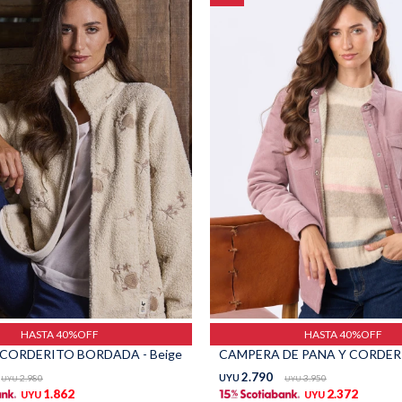
HASTA 40%OFF
HASTA 40%OFF
CORDERITO BORDADA - Beige
2.790
2.980
UYU
3.950
UYU
UYU
1.862
2.372
UYU
UYU