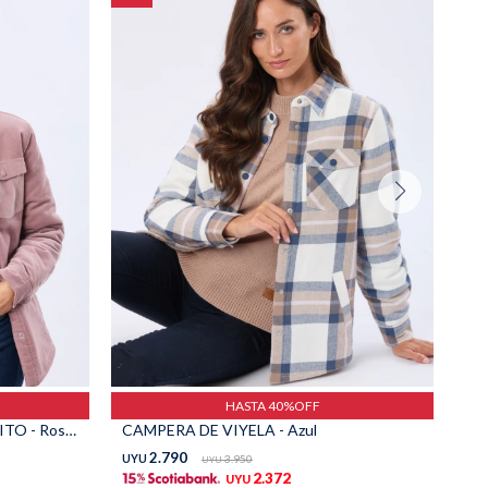
HASTA 40%OFF
CAMPERA DE PANA Y CORDERITO - Rosado
CAMPERA DE VIYELA - Azul
2.790
UYU
3.950
UY
UYU
2.372
UYU