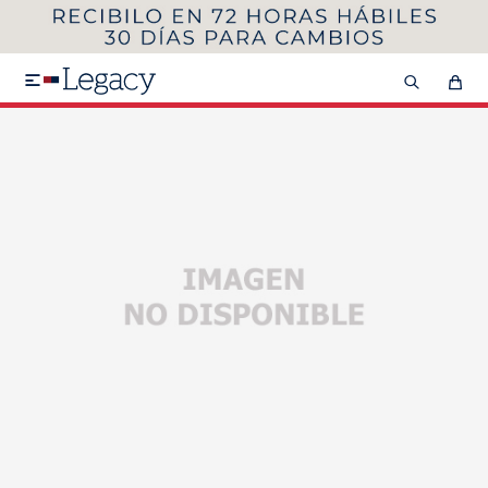
MI CUENTA
HOMBRE
MUJER
NIÑOS

HASTA 40%OFF
SEGUNDA 50%
VER COLECCIÓN DE HOMBRE
Remeras
Camisas