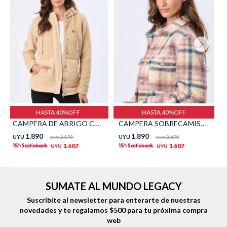
Shorts
Trajes
Sacos
Calzado
HASTA 40%OFF
HASTA 40%OFF
CAMPERA DE ABRIGO CON CAPUCHA - Beige
CAMPERA SOBRECAMISA CORDERITO - Rosado
1.890
1.890
UYU
2.890
UYU
2.690
UYU
UYU
1.607
1.607
UYU
UYU
Bolsos y valijas
Accesorios
SUMATE AL MUNDO LEGACY
Suscribíte al newsletter para enterarte de nuestras
novedades
y te regalamos $500 para tu próxima compra
web