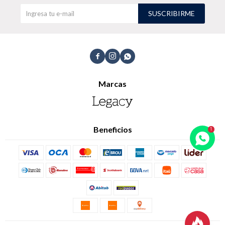
SUSCRIBIRME
TALLES GRANDES
Uniformes empresariales



Marcas
Quiero ser parte
Canjear mis puntos
Uniformes empresariales
Beneficios
Juntá puntos Friends
Locales
Cómo comprar
Envíos, cambios y devoluciones
