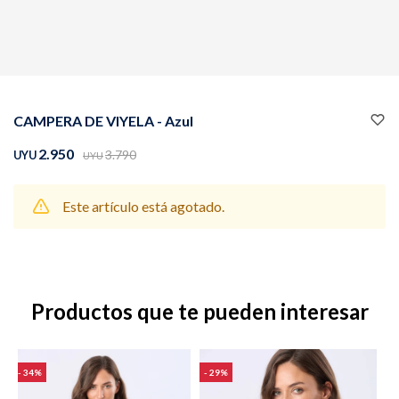
Buzos
Pantalones
CAMPERA DE VIYELA - Azul
2.950
3.790
UYU
UYU
Este artículo está agotado.
Camperas
Chalecos
Productos que te pueden interesar
Canguros
Jeans
34
29