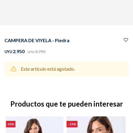
Buzos
Pantalones
CAMPERA DE VIYELA - Piedra
2.950
3.790
UYU
UYU
Este artículo está agotado.
Camperas
Chalecos
Productos que te pueden interesar
Canguros
Jeans
34
29