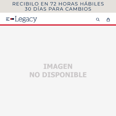
MI CUENTA
HOMBRE
MUJER
NIÑOS

HASTA 40%OFF
SEGUNDA 50%
VER COLECCIÓN DE HOMBRE
Remeras
Camisas