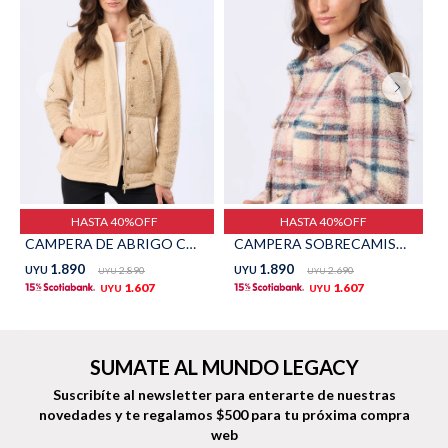
Shorts
Trajes
Sacos
Calzado
HASTA 40%OFF
HASTA 40%OFF
CAMPERA DE ABRIGO CON CAPUCHA - Beige
CAMPERA SOBRECAMISA CORDERITO - Rosado
1.890
1.890
UYU
2.890
UYU
2.690
UYU
UYU
1.607
1.607
UYU
UYU
Bolsos y valijas
Accesorios
SUMATE AL MUNDO LEGACY
Suscribíte al newsletter para enterarte de nuestras
novedades
y te regalamos $500 para tu próxima compra
web