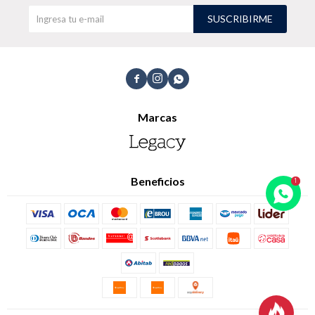
SUSCRIBIRME
TALLES GRANDES
Uniformes empresariales



Marcas
Quiero ser parte
Canjear mis puntos
Uniformes empresariales
Beneficios
Juntá puntos Friends
Locales
Cómo comprar
Envíos, cambios y devoluciones
