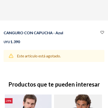
Buzos
Pantalones
CANGURO CON CAPUCHA - Azul
1.390
UYU
Este artículo está agotado.
Camperas
Chalecos
Productos que te pueden interesar
Canguros
Jeans
29