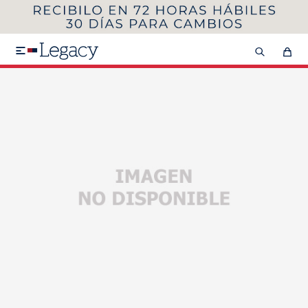
MI CUENTA
HOMBRE
MUJER
NIÑOS

HASTA 40%OFF
SEGUNDA 50%
VER COLECCIÓN DE HOMBRE
Remeras
Camisas