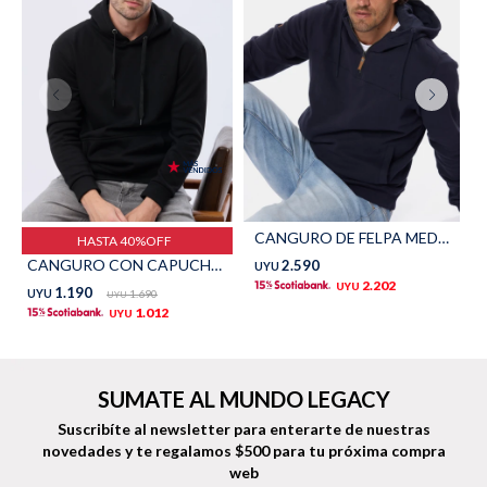
Shorts
Trajes
Sacos
Calzado
CANGURO DE FELPA MEDIO CIERRE - Azul
HASTA 40%OFF
CANGURO CON CAPUCHA - Negro
2.590
UYU
2.202
UYU
1.190
UYU
1.690
UYU
1.012
UYU
Bolsos y valijas
Accesorios
SUMATE AL MUNDO LEGACY
Suscribíte al newsletter para enterarte de nuestras
novedades
y te regalamos $500 para tu próxima compra
web