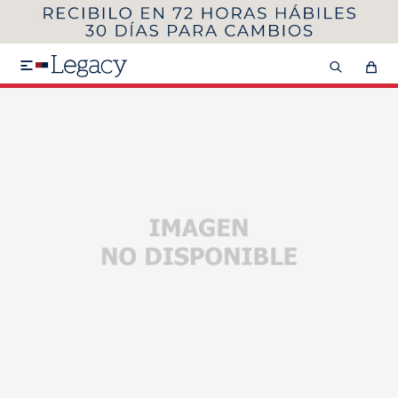
MI CUENTA
HOMBRE
MUJER
NIÑOS

HASTA 40%OFF
SEGUNDA 50%
VER COLECCIÓN DE HOMBRE
Remeras
Camisas