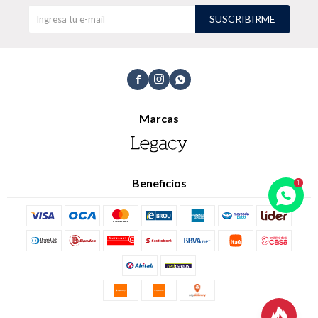
SUSCRIBIRME
TALLES GRANDES
Uniformes empresariales



Marcas
Quiero ser parte
Canjear mis puntos
Uniformes empresariales
Beneficios
Juntá puntos Friends
Locales
Cómo comprar
Envíos, cambios y devoluciones
