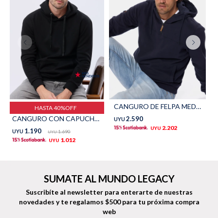
Shorts
Trajes
Sacos
Calzado
CANGURO DE FELPA MEDIO CIERRE - Azul
HASTA 40%OFF
CANGURO CON CAPUCHA - Negro
2.590
UYU
2.202
UYU
1.190
UYU
1.690
UYU
1.012
UYU
Bolsos y valijas
Accesorios
SUMATE AL MUNDO LEGACY
Suscribíte al newsletter para enterarte de nuestras
novedades
y te regalamos $500 para tu próxima compra
web