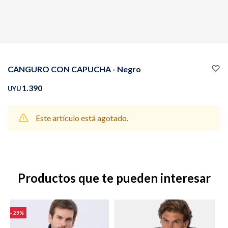
Buzos
Pantalones
CANGURO CON CAPUCHA - Negro
1.390
UYU
Este artículo está agotado.
Camperas
Chalecos
Productos que te pueden interesar
Canguros
Jeans
29