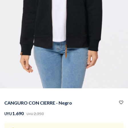
Buzos
Pantalones
Camperas
Chalecos
CANGURO CON CIERRE - Negro
Canguros
Jeans
1.690
2.350
UYU
UYU