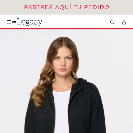
MI CUENTA
HOMBRE
MUJER
NIÑOS

HASTA 40%OFF
SEGUNDA 50%
VER COLECCIÓN DE HOMBRE
Remeras
Camisas