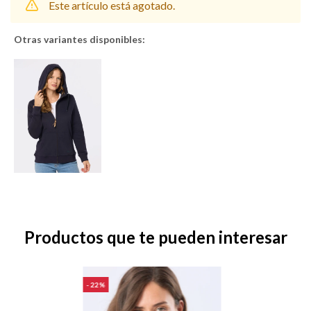
Este artículo está agotado.
Otras variantes disponibles:
Shorts
Trajes
Sacos
Calzado
Productos que te pueden interesar
Bolsos y valijas
Accesorios
22