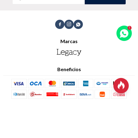
Trabaja con nosotros
Contacto



Marcas
Beneficios

© Copyright 2026 / Legacy