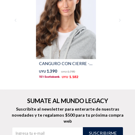
TALLES GRANDES
Uniformes empresariales
Quiero ser parte
Canjear mis puntos
CANGURO CON CIERRE - Gris
Uniformes empresariales
1.390
UYU
1.790
UYU
1.182
UYU
Juntá puntos Friends
Locales
SUMATE AL MUNDO LEGACY
Suscribíte al newsletter para enterarte de nuestras
Cómo comprar
novedades
y te regalamos $500 para tu próxima compra
web
Envíos, cambios y devoluciones
SUSCRIBIRME