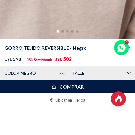
Trabaja con nosotros
Contacto
GORRO TEJIDO REVERSIBLE - Negro
590
502
UYU
UYU
COLOR
NEGRO
TALLE
COMPRAR

Ubicar en Tienda
DESCRIPCIÓN
CARACTERÍSTICAS