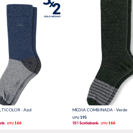
TICOLOR - Azul
MEDIA COMBINADA - Verde
195
UYU
166
166
UYU
UYU