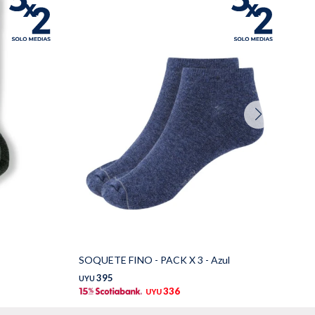
SOQUETE FINO - PACK X 3 - Azul
ME
395
UYU
UY
336
UYU