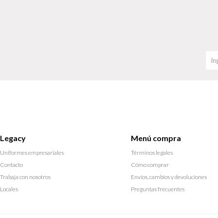
Legacy
Menú compra
Uniformes empresariales
Términos legales
Contacto
Cómo comprar
Trabaja con nosotros
Envíos, cambios y devoluciones
Locales
Preguntas frecuentes