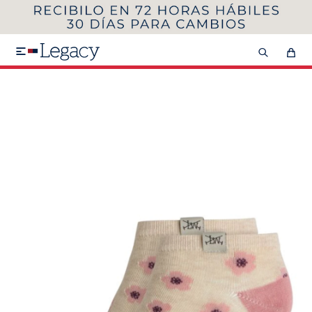
MI CUENTA
HOMBRE
MUJER
NIÑOS

HASTA 40%OFF
SEGUNDA 50%
VER COLECCIÓN DE HOMBRE
Remeras
Camisas