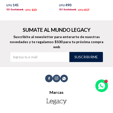
145
490
UYU
UYU
TALLES GRANDES
Uniformes empresariales
123
417
UYU
UYU
SUMATE AL MUNDO LEGACY
Suscribíte al newsletter para enterarte de nuestras
novedades
y te regalamos $500 para tu próxima compra
Quiero ser parte
Canjear mis puntos
web
SUSCRIBIRME
Uniformes empresariales
Juntá puntos Friends



Locales
Marcas
Cómo comprar
Envíos, cambios y devoluciones