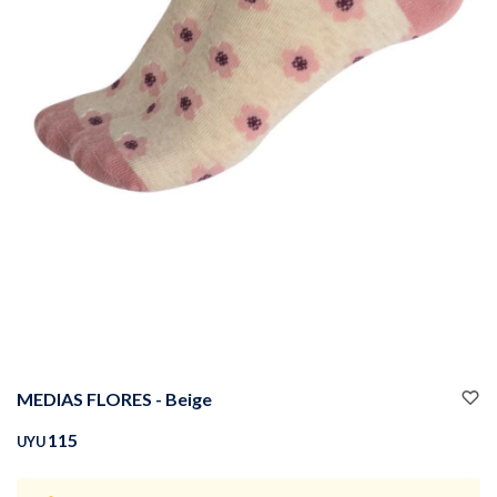
Buzos
Pantalones
Camperas
Chalecos
MEDIAS FLORES - Beige
Canguros
Jeans
115
UYU