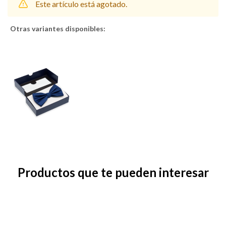
Este artículo está agotado.
Otras variantes disponibles:
Shorts
Trajes
Sacos
Calzado
Productos que te pueden interesar
Bolsos y valijas
Accesorios