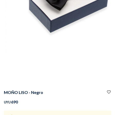
Buzos
Pantalones
Camperas
Chalecos
MOÑO LISO - Negro
Canguros
Jeans
690
UYU