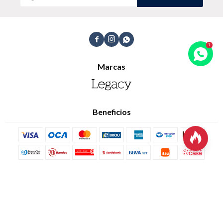
Trabaja con nosotros
Contacto



Marcas
Beneficios

© Copyright 2026 / Legacy