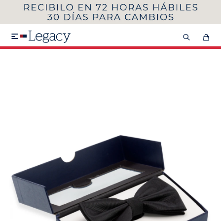
MI CUENTA
HOMBRE
MUJER
NIÑOS

HASTA 40%OFF
SEGUNDA 50%
VER COLECCIÓN DE HOMBRE
Remeras
Camisas