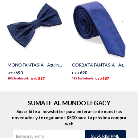
TALLES GRANDES
Uniformes empresariales
Quiero ser parte
Canjear mis puntos
MOÑO FANTASÍA - Azulintens
CORBATA FANTASÍA - Azul Combinado
Uniformes empresariales
690
690
UYU
UYU
587
587
UYU
UYU
Juntá puntos Friends
Locales
SUMATE AL MUNDO LEGACY
Suscribíte al newsletter para enterarte de nuestras
Cómo comprar
novedades
y te regalamos $500 para tu próxima compra
web
Envíos, cambios y devoluciones
SUSCRIBIRME