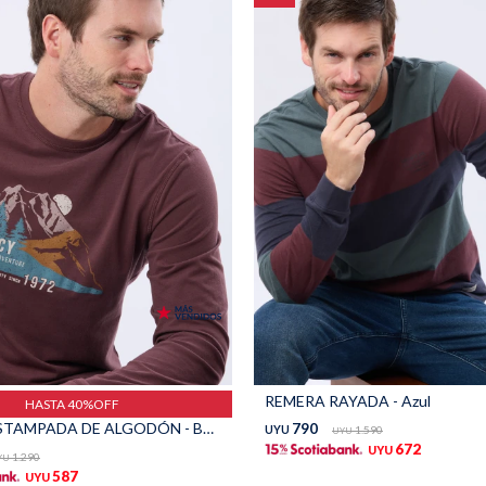
REMERA RAYADA - Azul
HASTA 40%OFF
REMERA ESTAMPADA DE ALGODÓN - BORDO
790
UYU
1.590
UYU
672
UYU
1.290
YU
587
UYU