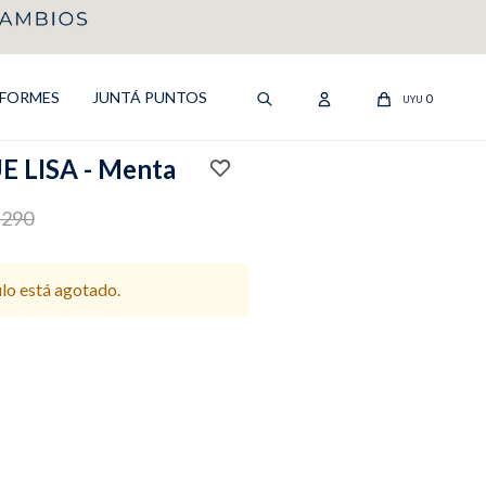
IFORMES
JUNTÁ PUNTOS
0
UYU
 LISA - Menta
.290
ulo está agotado.