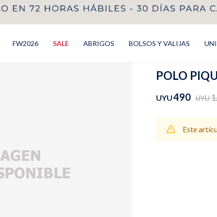
FW2026
SALE
ABRIGOS
BOLSOS Y VALIJAS
UN
POLO PIQUE
490
1
UYU
UYU
Este artíc