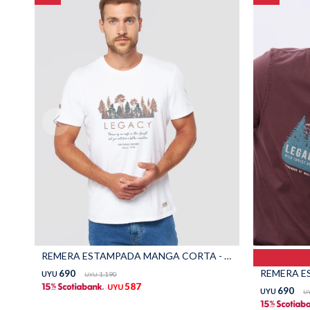
REMERA ESTAMPADA MANGA CORTA - Blanco
690
UYU
1.190
UYU
587
UYU
690
UYU
U