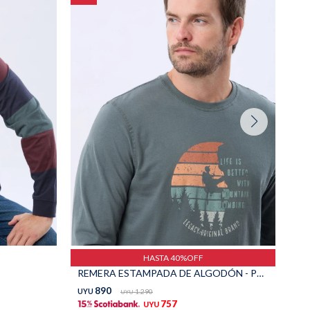
HASTA 40%OFF
REMERA ESTAMPADA DE ALGODÓN - PETROLEO
890
UYU
1.290
UY
UYU
757
UYU