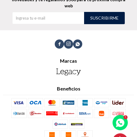
Talle
COMPRAR
HASTA 40%OFF
REMERA ESTAMPADA - Azul
690
UYU
890
UYU
587
UYU