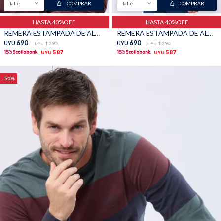
Talle
COMPRAR
Talle
COMPRAR
TALLES GRANDES
Uniformes empresariales
HASTA 40%OFF
HASTA 40%OFF
REMERA ESTAMPADA DE ALGODÓN - BORDO
REMERA ESTAMPADA DE ALGODÓN - INDIGO
690
690
UYU
1.290
UYU
1.290
UYU
UYU
587
587
UYU
UYU
50
Quiero ser parte
Canjear mis puntos
Uniformes empresariales
Juntá puntos Friends
Locales
Cómo comprar
Envíos, cambios y devoluciones