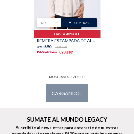
Talle
COMPRAR
Talle
COMPRAR
HASTA 40%OFF
HASTA 40%OFF
REMERA ESTAMPADA DE ALGODÓN - Beige
REMERA ESTAMPADA DE ALGODÓN - Rosado
690
690
UYU
990
UYU
990
UYU
UYU
587
587
UYU
UYU
22