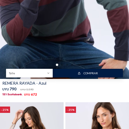
Trabaja con nosotros
Contacto
Talle
COMPRAR
REMERA RAYADA - Azul
790
UYU
1.590
UYU
672
UYU
25
25