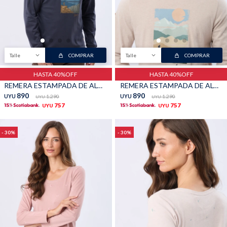
Buzos
Pantalones
Talle
COMPRAR
Talle
COMPRAR
HASTA 40%OFF
HASTA 40%OFF
REMERA ESTAMPADA DE ALGODÓN - Azul
REMERA ESTAMPADA DE ALGODÓN - Beige
890
890
UYU
1.290
UYU
1.290
UYU
UYU
757
757
UYU
UYU
Camperas
Chalecos
30
30
Canguros
Jeans