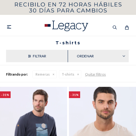
MI CUENTA
HOMBRE
MUJER
NIÑOS

T-shirts
RECIENTES
HASTA 40%OFF
SEGUNDA 50%
Quitar filtros
Filtrando por:
Remeras
T-shirts
VER COLECCIÓN DE HOMBRE
31
31
Remeras
Camisas