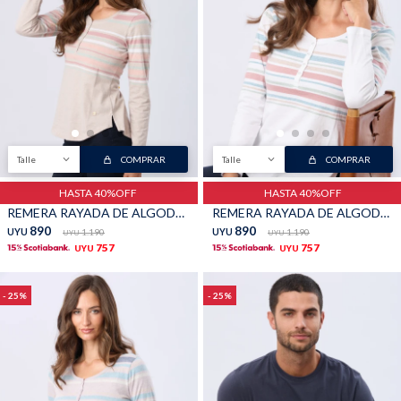
Talle
COMPRAR
Talle
COMPRAR
HASTA 40%OFF
HASTA 40%OFF
REMERA RAYADA DE ALGODÓN - Beige
REMERA RAYADA DE ALGODÓN - Blanco
890
890
UYU
1.190
UYU
1.190
UYU
UYU
757
757
UYU
UYU
25
25