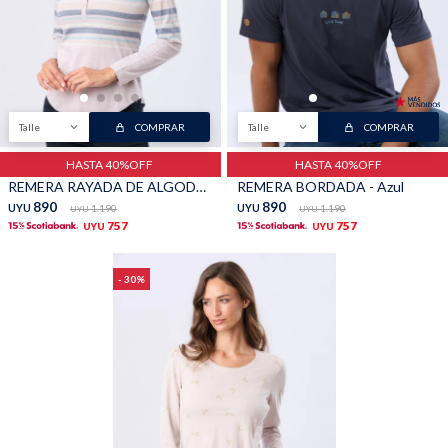
Talle
COMPRAR
Talle
COMPRAR
HASTA 40%OFF
HASTA 40%OFF
REMERA RAYADA DE ALGODÓN - Lavanda
REMERA BORDADA - Azul
890
890
UYU
1.190
UYU
1.190
UYU
UYU
757
757
UYU
UYU
30
30