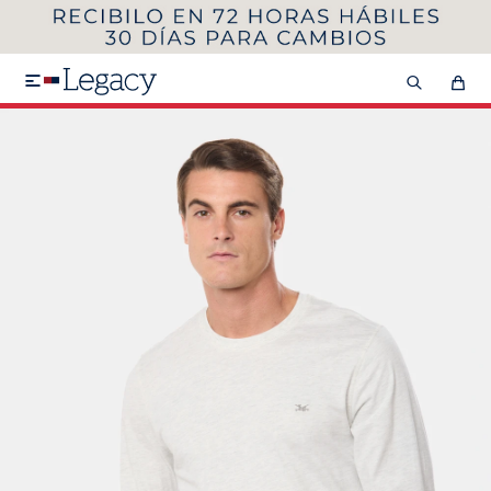
MI CUENTA
HOMBRE
MUJER
NIÑOS

HASTA 40%OFF
SEGUNDA 50%
VER COLECCIÓN DE HOMBRE
Remeras
Camisas