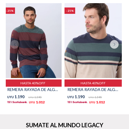
Trabaja con nosotros
25
25
Contacto
HASTA 40%OFF
HASTA 40%OFF
REMERA RAYADA DE ALGODÓN - Azul
REMERA RAYADA DE ALGODÓN - AZUL
1.190
1.190
UYU
1.590
UYU
1.590
UYU
UYU
1.012
1.012
UYU
UYU
SUMATE AL MUNDO LEGACY