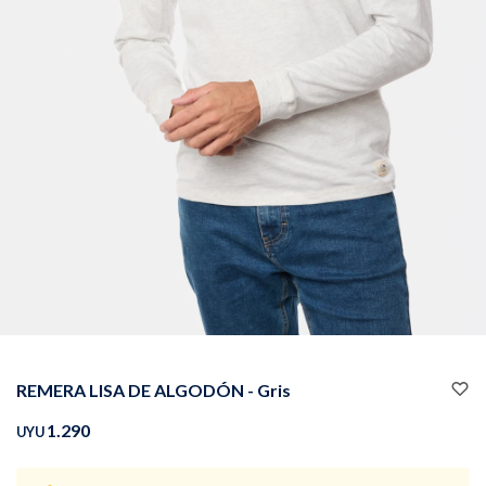
Buzos
Pantalones
Camperas
Chalecos
REMERA LISA DE ALGODÓN - Gris
Canguros
Jeans
1.290
UYU