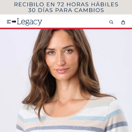
MI CUENTA
HOMBRE
MUJER
NIÑOS

HASTA 40%OFF
SEGUNDA 50%
VER COLECCIÓN DE HOMBRE
Remeras
Camisas