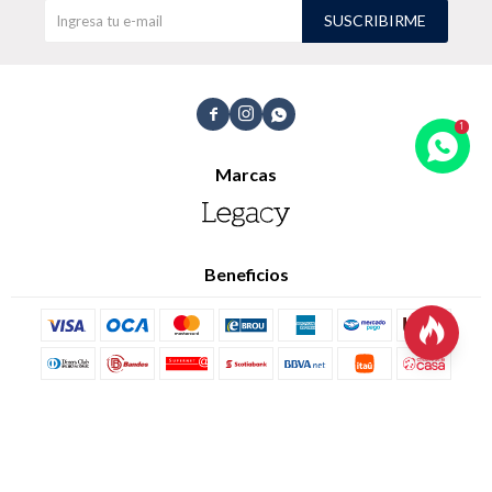
Trabaja con nosotros
SUSCRIBIRME
Contacto



Marcas
Beneficios
