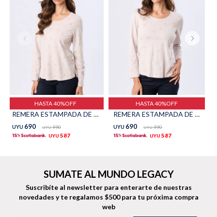
TALLES GRANDES
Uniformes empresariales
Quiero ser parte
Canjear mis puntos
HASTA 40%OFF
HASTA 40%OFF
REMERA ESTAMPADA DE ALGODÓN - Beige
REMERA ESTAMPADA DE ALGODÓN - Beige
Uniformes empresariales
690
690
UYU
990
UYU
990
UYU
UYU
587
587
Juntá puntos Friends
UYU
UYU
Locales
SUMATE AL MUNDO LEGACY
Cómo comprar
Suscribíte al newsletter para enterarte de nuestras
novedades
y te regalamos $500 para tu próxima compra
Envíos, cambios y devoluciones
web