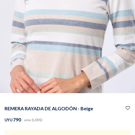
Buzos
Pantalones
Camperas
Chalecos
REMERA RAYADA DE ALGODÓN - Beige
Canguros
Jeans
790
1.090
UYU
UYU