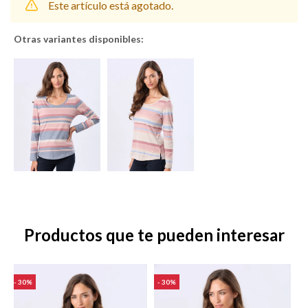
Este artículo está agotado.
Otras variantes disponibles:
Shorts
Trajes
Sacos
Calzado
Productos que te pueden interesar
Bolsos y valijas
Accesorios
30
30