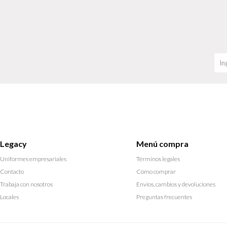
Legacy
Menú compra
Uniformes empresariales
Términos legales
Contacto
Cómo comprar
Trabaja con nosotros
Envíos, cambios y devoluciones
Locales
Preguntas frecuentes