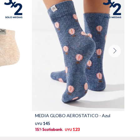
MEDIA GLOBO AEROSTATICO - Azul
ME
145
UYU
UY
123
UYU