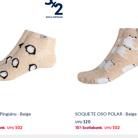
ingüino - Beige
SOQUETE OSO POLAR - Beige
120
UYU
102
102
UYU
UYU