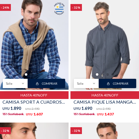
24
32
Talle
COMPRAR
Talle
COMPRAR
HASTA 40%OFF
HASTA 40%OFF
CAMISA SPORT A CUADROS - Azul
CAMISA PIQUE LISA MANGA LARGA - Azul
1.890
1.690
UYU
2.490
UYU
2.490
UYU
UYU
1.607
1.437
UYU
UYU
32
32