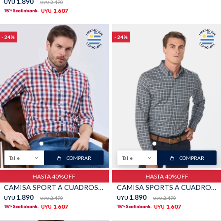
1.890
UYU
2.490
UYU
1.607
UYU
24
24
Talle
COMPRAR
Talle
COMPRAR
HASTA 40%OFF
HASTA 40%OFF
CAMISA SPORT A CUADROS - Rojo
CAMISA SPORTS A CUADROS - Gris
1.890
1.890
UYU
2.490
UYU
2.490
UYU
UYU
1.607
1.607
UYU
UYU