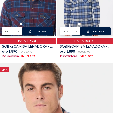
TALLES GRANDES
Uniformes empresariales
Talle
COMPRAR
Talle
COMPRAR
HASTA 40%OFF
HASTA 40%OFF
Quiero ser parte
Canjear mis puntos
SOBRECAMISA LEÑADORA - Bordo
SOBRECAMISA LEÑADORA - Gris
1.890
1.890
UYU
2.490
UYU
2.490
UYU
UYU
1.607
1.607
UYU
UYU
Uniformes empresariales
24
Juntá puntos Friends
Locales
Cómo comprar
Envíos, cambios y devoluciones