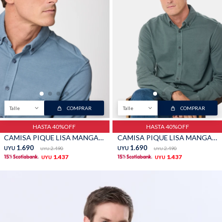
Talle
COMPRAR
Talle
COMPRAR
HASTA 40%OFF
HASTA 40%OFF
CAMISA PIQUE LISA MANGA LARGA - Piedra
CAMISA PIQUE LISA MANGA LARGA - Verde
1.690
1.690
UYU
2.490
UYU
2.490
UYU
UYU
1.437
1.437
UYU
UYU