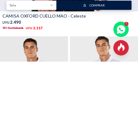
Talle
COMPRAR
CAMISA OXFORD CUELLO MAO - Celeste
2.490
UYU
2.117
UYU

Talle
COMPRAR
Talle
COMPRAR
CAMISA LISA OXFORD - Blanco
CAMISA LISA OXFORD - Celeste
2.490
2.490
UYU
UYU