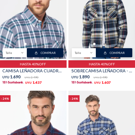
Shorts
Trajes
Talle
COMPRAR
Talle
COMPRAR
Sacos
Calzado
HASTA 40%OFF
HASTA 40%OFF
CAMISA LEÑADORA CUADROS - Verde
SOBRECAMISA LEÑADORA - Azul oscuro
1.690
1.890
UYU
2.490
UYU
2.490
UYU
UYU
1.437
1.607
UYU
UYU
24
24
Bolsos y valijas
Accesorios