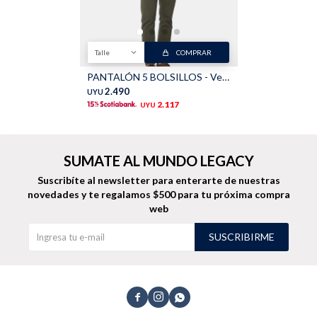
TALLES GRANDES
Uniformes empresariales
Talle
COMPRAR
PANTALÓN 5 BOLSILLOS - Verde
2.490
UYU
2.117
UYU
Quiero ser parte
Canjear mis puntos
SUMATE AL MUNDO LEGACY
Uniformes empresariales
Suscribíte al newsletter para enterarte de nuestras
novedades
y te regalamos $500 para tu próxima compra
Juntá puntos Friends
web
Locales
SUSCRIBIRME
Cómo comprar
Envíos, cambios y devoluciones


