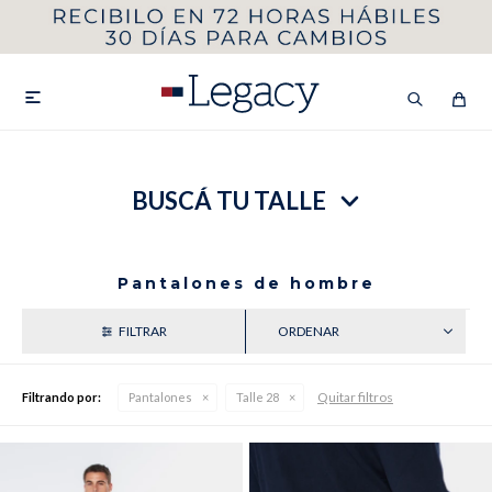
MI CUENTA
HOMBRE
MUJER
NIÑOS

BUSCÁ TU TALLE
HASTA 40%OFF
SEGUNDA 50%
VER COLECCIÓN DE HOMBRE
Pantalones de hombre
RECIENTES
Quitar filtros
Filtrando por:
Pantalones
Talle 28
Remeras
Camisas