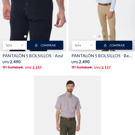
Shorts
Trajes
Talle
COMPRAR
Talle
COMPRAR
PANTALÓN 5 BOLSILLOS - Azul
PANTALÓN 5 BOLSILLOS - Beige
Sacos
Calzado
2.490
2.490
UYU
UYU
2.117
2.117
UYU
UYU
Bolsos y valijas
Accesorios