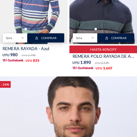
TALLES GRANDES
Uniformes empresariales
Talle
COMPRAR
Talle
COMPRAR
REMERA RAYADA - Azul
HASTA 40%OFF
Quiero ser parte
Canjear mis puntos
980
UYU
2.490
REMERA POLO RAYADA DE ALGODÓN - Beige
UYU
833
UYU
1.890
UYU
2.590
UYU
1.607
UYU
Uniformes empresariales
24
Juntá puntos Friends
Locales
Cómo comprar
Envíos, cambios y devoluciones