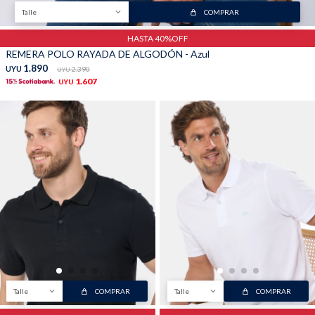
Talle
COMPRAR
HASTA 40%OFF
REMERA POLO RAYADA DE ALGODÓN - Azul
1.890
UYU
2.390
UYU
1.607
UYU
Talle
COMPRAR
Talle
COMPRAR