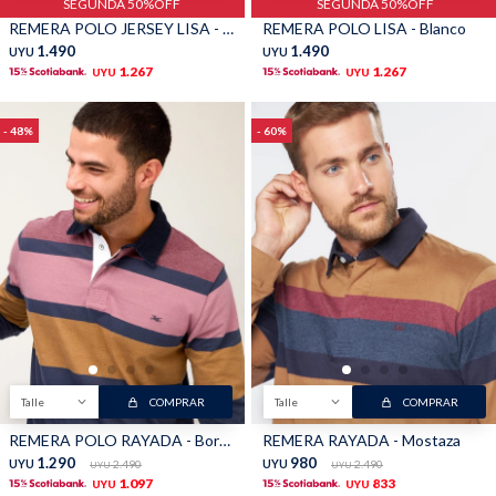
SEGUNDA 50%OFF
SEGUNDA 50%OFF
REMERA POLO JERSEY LISA - Negro
REMERA POLO LISA - Blanco
1.490
1.490
UYU
UYU
1.267
1.267
UYU
UYU
48
60
Talle
COMPRAR
Talle
COMPRAR
REMERA POLO RAYADA - Bordo
REMERA RAYADA - Mostaza
1.290
980
UYU
2.490
UYU
2.490
UYU
UYU
1.097
833
UYU
UYU