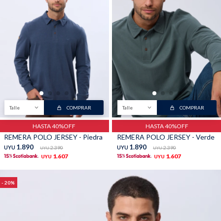
Talle
COMPRAR
Talle
COMPRAR
HASTA 40%OFF
HASTA 40%OFF
REMERA POLO JERSEY - Piedra
REMERA POLO JERSEY - Verde
1.890
1.890
UYU
2.390
UYU
2.390
UYU
UYU
1.607
1.607
UYU
UYU
20