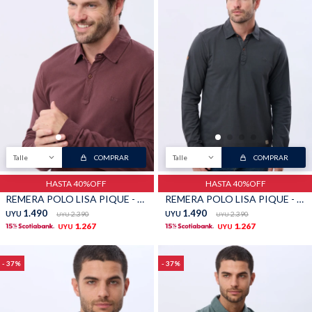
Buzos
Pantalones
Talle
COMPRAR
Talle
COMPRAR
Camperas
Chalecos
HASTA 40%OFF
HASTA 40%OFF
REMERA POLO LISA PIQUE - Bordo
REMERA POLO LISA PIQUE - Gris
1.490
1.490
UYU
2.390
UYU
2.390
UYU
UYU
1.267
1.267
UYU
UYU
Canguros
Jeans
37
37