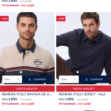
1.890
UYU
2.490
UYU
1.607
UYU
27
20
Talle
COMPRAR
Talle
COMPRAR
HASTA 40%OFF
HASTA 40%OFF
REMERA POLO RAYADA DE ALGODON - Beige
REMERA POLO JERSEY - Azul
1.890
1.890
UYU
2.590
UYU
2.390
UYU
UYU
1.607
1.607
UYU
UYU