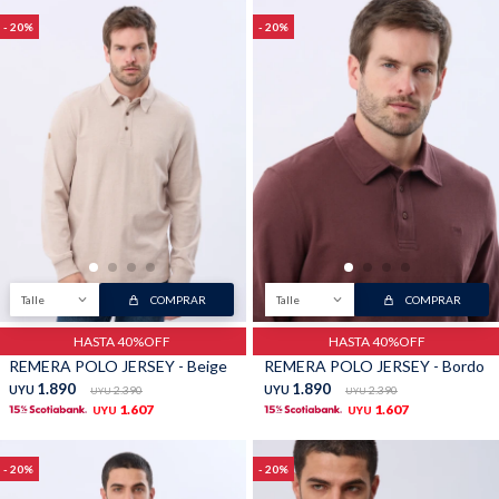
20
20
Talle
COMPRAR
Talle
COMPRAR
HASTA 40%OFF
HASTA 40%OFF
REMERA POLO JERSEY - Beige
REMERA POLO JERSEY - Bordo
1.890
1.890
UYU
2.390
UYU
2.390
UYU
UYU
1.607
1.607
UYU
UYU
20
20