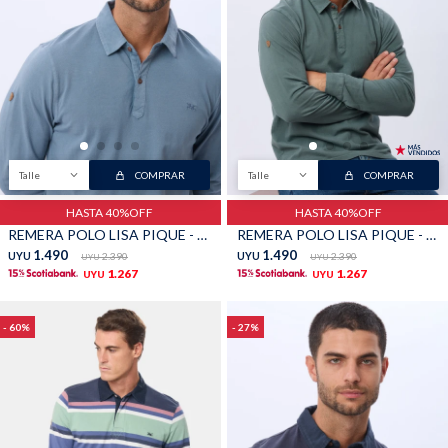
Shorts
Trajes
Talle
COMPRAR
Talle
COMPRAR
Sacos
Calzado
HASTA 40%OFF
HASTA 40%OFF
REMERA POLO LISA PIQUE - Piedra
REMERA POLO LISA PIQUE - Verde
1.490
1.490
UYU
2.390
UYU
2.390
UYU
UYU
1.267
1.267
UYU
UYU
60
27
Bolsos y valijas
Accesorios