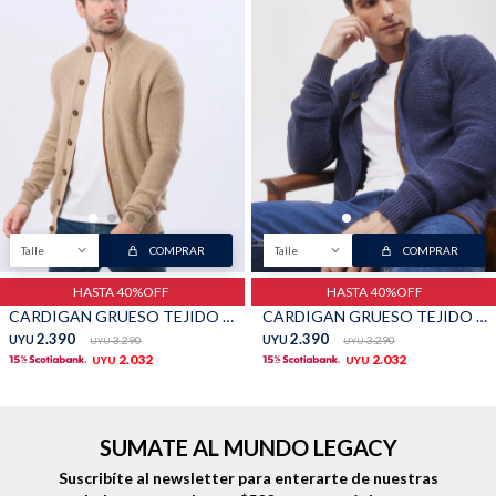
Buzos
Pantalones
Talle
COMPRAR
Talle
COMPRAR
Camperas
Chalecos
HASTA 40%OFF
HASTA 40%OFF
CARDIGAN GRUESO TEJIDO - Beige
CARDIGAN GRUESO TEJIDO - Piedra
2.390
2.390
UYU
3.290
UYU
3.290
UYU
UYU
2.032
2.032
UYU
UYU
Canguros
Jeans
SUMATE AL MUNDO LEGACY
Suscribíte al newsletter para enterarte de nuestras