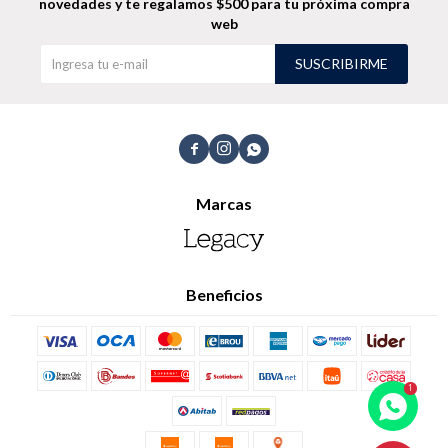
novedades
y te regalamos $500 para tu próxima compra
web
Shorts
Trajes
SUSCRIBIRME



Sacos
Calzado
Marcas
Beneficios
Bolsos y valijas
Accesorios