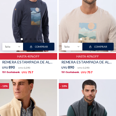
Buzos
Pantalones
Talle
COMPRAR
Talle
COMPRAR
HASTA 40%OFF
HASTA 40%OFF
Camperas
Chalecos
REMERA ESTAMPADA DE ALGODÓN - Azul
REMERA ESTAMPADA DE ALGODÓN - Beige
890
890
UYU
1.290
UYU
1.290
UYU
UYU
757
757
UYU
UYU
18
18
Canguros
Jeans