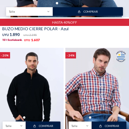
Talle
COMPRAR
HASTA 40%OFF
BUZO MEDIO CIERRE POLAR - Azul
1.890
UYU
2.390
UYU
1.607
UYU
20
24
Talle
COMPRAR
Talle
COMPRAR