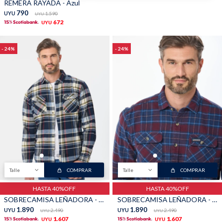
REMERA RAYADA - Azul
790
UYU
1.590
UYU
672
UYU
24
24
Talle
COMPRAR
Talle
COMPRAR
HASTA 40%OFF
HASTA 40%OFF
SOBRECAMISA LEÑADORA - Azul oscuro
SOBRECAMISA LEÑADORA - Bordo
1.890
1.890
UYU
2.490
UYU
2.490
UYU
UYU
1.607
1.607
UYU
UYU