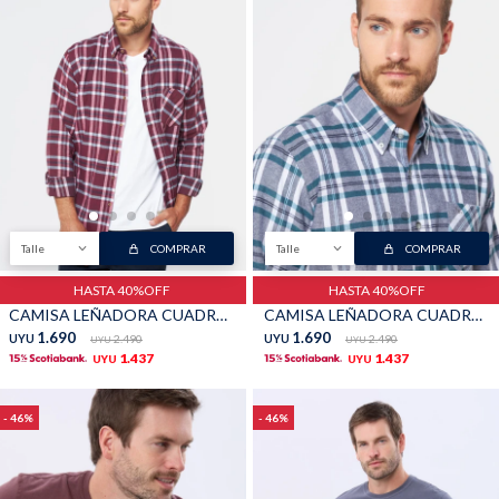
Talle
COMPRAR
Talle
COMPRAR
HASTA 40%OFF
HASTA 40%OFF
CAMISA LEÑADORA CUADROS - Bordo
CAMISA LEÑADORA CUADROS - Verde
1.690
1.690
UYU
2.490
UYU
2.490
UYU
UYU
1.437
1.437
UYU
UYU
46
46