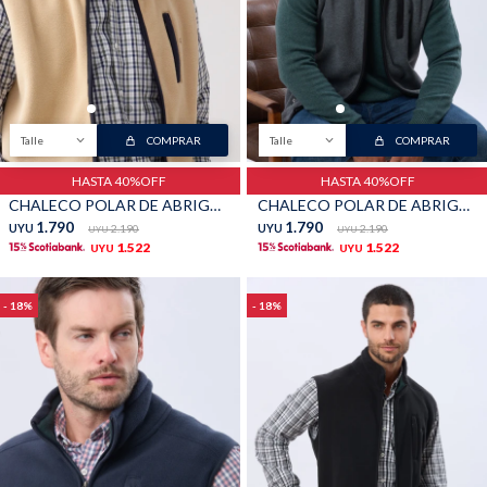
Shorts
Trajes
Talle
COMPRAR
Talle
COMPRAR
HASTA 40%OFF
HASTA 40%OFF
CHALECO POLAR DE ABRIGO - Beige
CHALECO POLAR DE ABRIGO - Gris
Sacos
Calzado
1.790
1.790
UYU
2.190
UYU
2.190
UYU
UYU
1.522
1.522
UYU
UYU
18
18
Bolsos y valijas
Accesorios