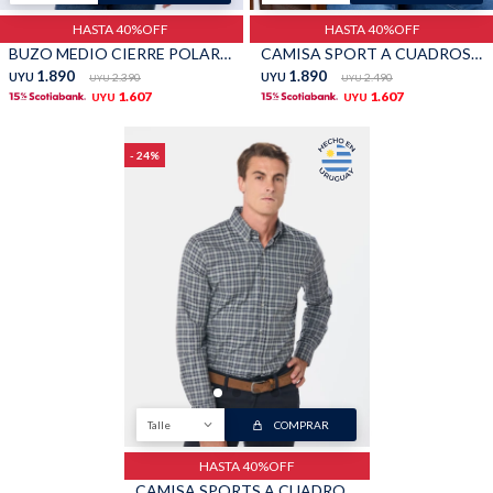
HASTA 40%OFF
HASTA 40%OFF
BUZO MEDIO CIERRE POLAR - Negro
CAMISA SPORT A CUADROS - Rojo
1.890
1.890
UYU
2.390
UYU
2.490
UYU
UYU
1.607
1.607
UYU
UYU
24
Talle
COMPRAR
HASTA 40%OFF
CAMISA SPORTS A CUADROS - Gris