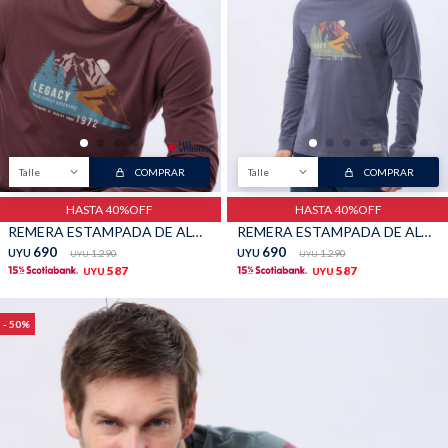
Talle
COMPRAR
Talle
COMPRAR
HASTA 40%OFF
HASTA 40%OFF
REMERA ESTAMPADA DE ALGODÓN - BORDO
REMERA ESTAMPADA DE ALGODÓN - INDIGO
690
690
UYU
1.290
UYU
1.290
UYU
UYU
587
587
UYU
UYU
50