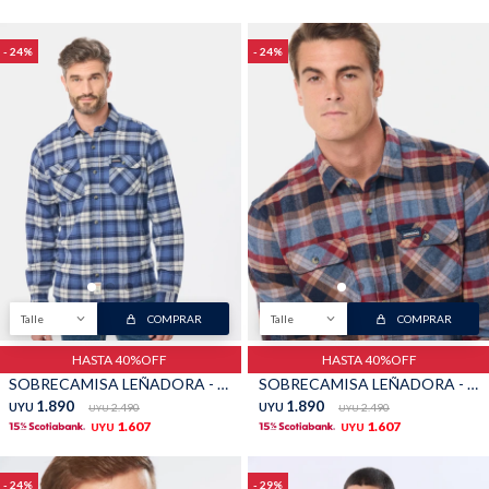
24
24
Talle
COMPRAR
Talle
COMPRAR
HASTA 40%OFF
HASTA 40%OFF
SOBRECAMISA LEÑADORA - Gris
SOBRECAMISA LEÑADORA - Tostado
1.890
1.890
UYU
2.490
UYU
2.490
UYU
UYU
1.607
1.607
UYU
UYU
24
29