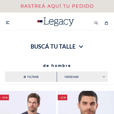
MI CUENTA
HOMBRE
MUJER
NIÑOS

BUSCÁ TU TALLE
HASTA 40%OFF
SEGUNDA 50%
VER COLECCIÓN DE HOMBRE
de hombre
RECIENTES
31
31
Remeras
Camisas