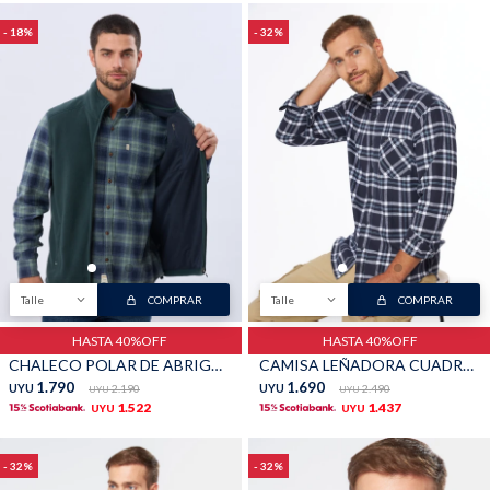
18
32
Talle
COMPRAR
Talle
COMPRAR
HASTA 40%OFF
HASTA 40%OFF
CHALECO POLAR DE ABRIGO - Verde
CAMISA LEÑADORA CUADROS - Azul
1.790
1.690
UYU
2.190
UYU
2.490
UYU
UYU
1.522
1.437
UYU
UYU
32
32