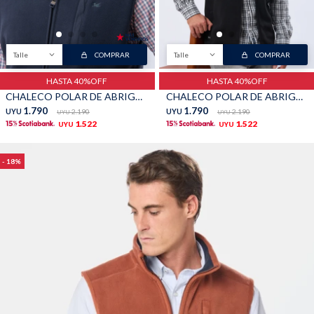
TALLES GRANDES
Uniformes empresariales
Talle
COMPRAR
Talle
COMPRAR
HASTA 40%OFF
HASTA 40%OFF
CHALECO POLAR DE ABRIGO - Marino
CHALECO POLAR DE ABRIGO - Negro
1.790
1.790
UYU
2.190
UYU
2.190
UYU
UYU
Quiero ser parte
Canjear mis puntos
1.522
1.522
UYU
UYU
18
Uniformes empresariales
Juntá puntos Friends
Locales
Cómo comprar
Envíos, cambios y devoluciones