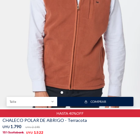
Trabaja con nosotros
Contacto
Talle
COMPRAR
HASTA 40%OFF
CHALECO POLAR DE ABRIGO - Terracota
1.790
UYU
2.190
UYU
1.522
UYU