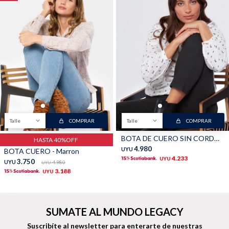
Buzos
Pantalones
Camperas
Chalecos
Talle
COMPRAR
Talle
COMPRAR
BOTA DE CUERO SIN CORDONES - Negro
HASTA 40%OFF
4.980
UYU
BOTA CUERO - Marron
4.233
UYU
3.750
UYU
4.980
UYU
3.188
UYU
Canguros
Jeans
SUMATE AL MUNDO LEGACY
Suscribíte al newsletter para enterarte de nuestras