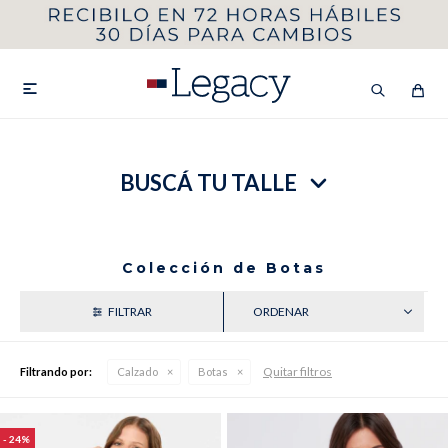
MI CUENTA
HOMBRE
MUJER
NIÑOS

BUSCÁ TU TALLE
HASTA 40%OFF
SEGUNDA 50%
VER COLECCIÓN DE HOMBRE
Colección de Botas
RECIENTES
Quitar filtros
Filtrando por:
Calzado
Botas
Remeras
Camisas
24