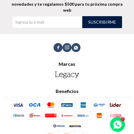
novedades
y te regalamos $500 para tu próxima compra
web
Shorts
Trajes
SUSCRIBIRME



Sacos
Calzado
Marcas
Beneficios
Bolsos y valijas
Accesorios