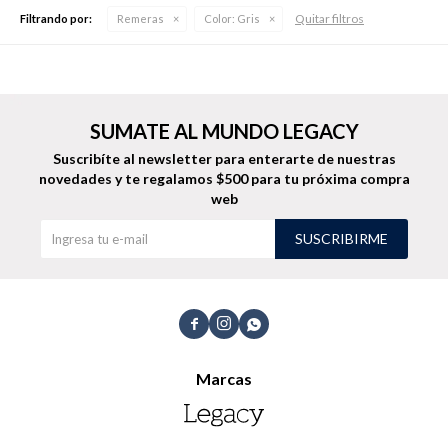
Quitar filtros
Filtrando por:
Remeras
Color:
Gris
Buzos
Pantalones
SUMATE AL MUNDO LEGACY
Suscribíte al newsletter para enterarte de nuestras
novedades
y te regalamos $500 para tu próxima compra
web
Camperas
Chalecos
SUSCRIBIRME



Canguros
Jeans
Marcas