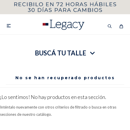
MI CUENTA
HOMBRE
MUJER
NIÑOS

BUSCÁ TU TALLE
HASTA 40%OFF
SEGUNDA 50%
VER COLECCIÓN DE HOMBRE
No se han recuperado productos
¡Lo sentimos! No hay productos en esta sección.
Inténtalo nuevamente con otros criterios de filtrado o busca en otras
secciones de nuestro catálogo.
Remeras
Camisas