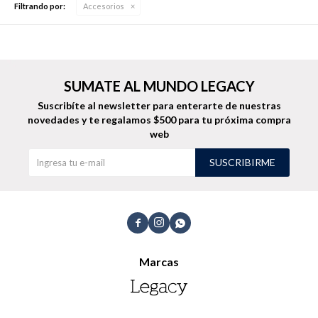
Filtrando por:
Accesorios
Buzos
Pantalones
SUMATE AL MUNDO LEGACY
Suscribíte al newsletter para enterarte de nuestras
novedades
y te regalamos $500 para tu próxima compra
web
SUSCRIBIRME
Camperas
Chalecos



Marcas
Canguros
Jeans