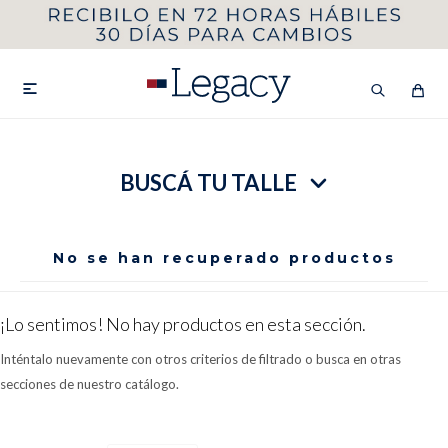
MI CUENTA
HOMBRE
MUJER
NIÑOS

BUSCÁ TU TALLE
HASTA 40%OFF
SEGUNDA 50%
VER COLECCIÓN DE HOMBRE
No se han recuperado productos
¡Lo sentimos! No hay productos en esta sección.
Inténtalo nuevamente con otros criterios de filtrado o busca en otras
secciones de nuestro catálogo.
Remeras
Camisas