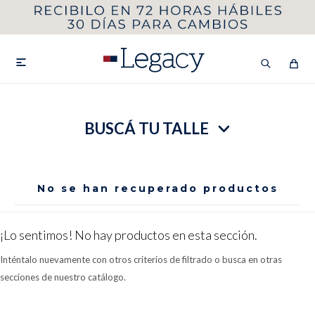
MI CUENTA
HOMBRE
MUJER
NIÑOS

BUSCÁ TU TALLE
HASTA 40%OFF
SEGUNDA 50%
VER COLECCIÓN DE HOMBRE
No se han recuperado productos
¡Lo sentimos! No hay productos en esta sección.
Inténtalo nuevamente con otros criterios de filtrado o busca en otras
secciones de nuestro catálogo.
Remeras
Camisas