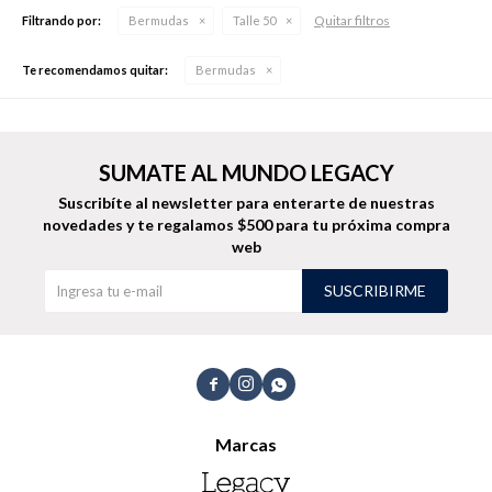
Quitar filtros
Filtrando por:
Bermudas
Talle 50
Te recomendamos quitar:
Bermudas
Buzos
Pantalones
SUMATE AL MUNDO LEGACY
Suscribíte al newsletter para enterarte de nuestras
novedades
y te regalamos $500 para tu próxima compra
web
Camperas
Chalecos
SUSCRIBIRME



Canguros
Jeans
Marcas