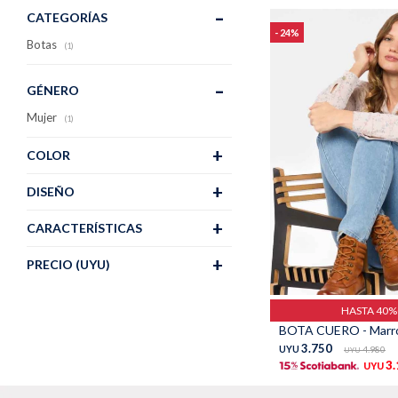
CATEGORÍAS
24
Botas
(1)
GÉNERO
Mujer
(1)
COLOR
DISEÑO
CARACTERÍSTICAS
PRECIO
(UYU)
Talle
HASTA 40
BOTA CUERO - Marr
3.750
UYU
4.980
UYU
3
UYU