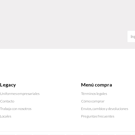
Legacy
Menú compra
Uniformes empresariales
Términos legales
Contacto
Cómo comprar
Trabaja con nosotros
Envíos, cambios y devoluciones
Locales
Preguntas frecuentes