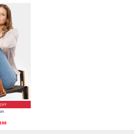
%OFF
on
.188