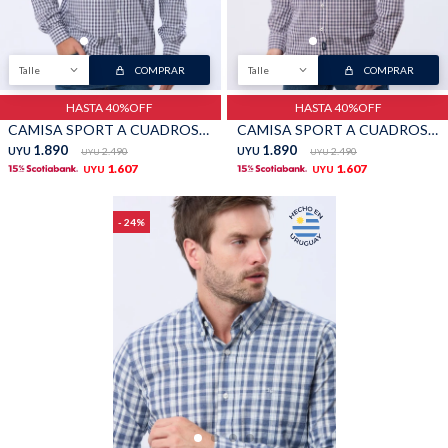
Talle
COMPRAR
Talle
COMPRAR
HASTA 40%OFF
HASTA 40%OFF
CAMISA SPORT A CUADROS - Celeste
CAMISA SPORT A CUADROS - Rojo
1.890
1.890
UYU
2.490
UYU
2.490
UYU
UYU
1.607
1.607
UYU
UYU
24