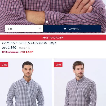
Talle
COMPRAR
HASTA 40%OFF
CAMISA SPORT A CUADROS - Rojo
1.890
UYU
2.490
UYU
1.607
UYU
24
24