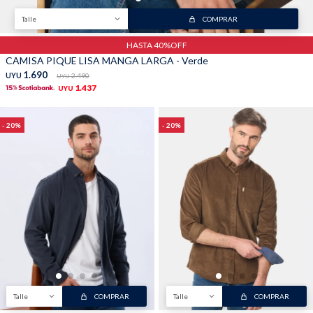
Talle
COMPRAR
HASTA 40%OFF
CAMISA PIQUE LISA MANGA LARGA - Verde
1.690
UYU
2.490
UYU
1.437
UYU
20
20
Talle
COMPRAR
Talle
COMPRAR