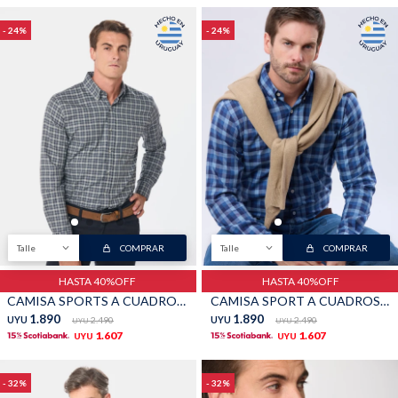
24
24
Talle
COMPRAR
Talle
COMPRAR
HASTA 40%OFF
HASTA 40%OFF
CAMISA SPORTS A CUADROS - Gris
CAMISA SPORT A CUADROS - Azul
1.890
1.890
UYU
2.490
UYU
2.490
UYU
UYU
1.607
1.607
UYU
UYU
32
32