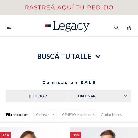
MI CUENTA
HOMBRE
MUJER
NIÑOS

BUSCÁ TU TALLE
HASTA 40%OFF
SEGUNDA 50%
VER COLECCIÓN DE HOMBRE
Camisas en SALE
RECIENTES
Quitar filtros
Filtrando por:
Camisas
GÉNERO:
Hombre
Remeras
Camisas
32
32