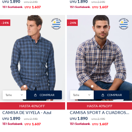
1.890
1.890
UYU
2.390
UYU
2.390
UYU
UYU
1.607
1.607
UYU
UYU
24
24
Talle
COMPRAR
Talle
COMPRAR
HASTA 40%OFF
HASTA 40%OFF
CAMISA DE VIYELA - Azul
CAMISA SPORT A CUADROS - Unico
1.890
1.890
UYU
2.490
UYU
2.490
UYU
UYU
1.607
1.607
UYU
UYU