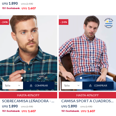
1.890
UYU
2.490
UYU
1.607
UYU
24
24
Talle
COMPRAR
Talle
COMPRAR
HASTA 40%OFF
HASTA 40%OFF
SOBRECAMISA LEÑADORA - Verde ingles
CAMISA SPORT A CUADROS - Rojo
1.890
1.890
UYU
2.490
UYU
2.490
UYU
UYU
1.607
1.607
UYU
UYU