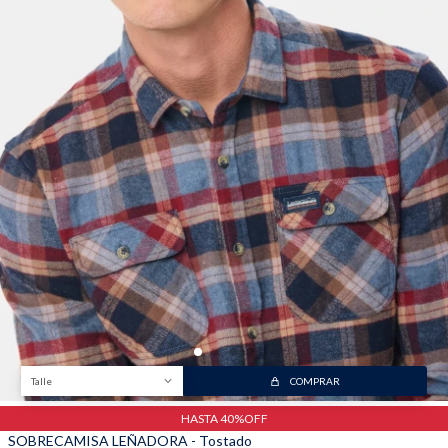
Trabaja con nosotros
Contacto
Talle
COMPRAR
HASTA 40%OFF
SOBRECAMISA LEÑADORA - Tostado