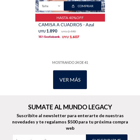
Talle
COMPRAR
HASTA 40%OFF
CAMISA A CUADROS - Azul
1.890
UYU
2.490
UYU
1.607
UYU
MOSTRANDO
24
DE
41
VER MÁS
SUMATE AL MUNDO LEGACY
Suscribíte al newsletter para enterarte de nuestras
novedades
y te regalamos $500 para tu próxima compra
web