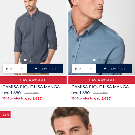
Talle
COMPRAR
Talle
COMPRAR
HASTA 40%OFF
HASTA 40%OFF
CAMISA PIQUE LISA MANGA LARGA - Azul
CAMISA PIQUE LISA MANGA LARGA - Piedra
1.690
1.690
UYU
2.490
UYU
2.490
UYU
UYU
1.437
1.437
UYU
UYU
32