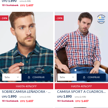
1.890
UYU
2.490
UYU
1.607
UYU
24
24
Talle
COMPRAR
Talle
COMPRAR
HASTA 40%OFF
HASTA 40%OFF
SOBRECAMISA LEÑADORA - Verde ingles
CAMISA SPORT A CUADROS - Rojo
1.890
1.890
UYU
2.490
UYU
2.490
UYU
UYU
1.607
1.607
UYU
UYU