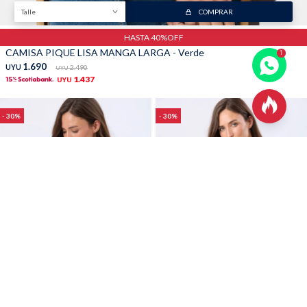
Talle
COMPRAR
HASTA 40%OFF
CAMISA PIQUE LISA MANGA LARGA - Verde
1.690
UYU
2.490
UYU
1.437
UYU

30
30
Talle
COMPRAR
Talle
COMPRAR