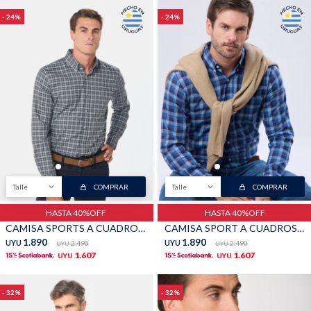
24
24
Talle
COMPRAR
Talle
COMPRAR
HASTA 40%OFF
HASTA 40%OFF
CAMISA SPORTS A CUADROS - Gris
CAMISA SPORT A CUADROS - Azul
1.890
1.890
UYU
2.490
UYU
2.490
UYU
UYU
1.607
1.607
UYU
UYU
32
32