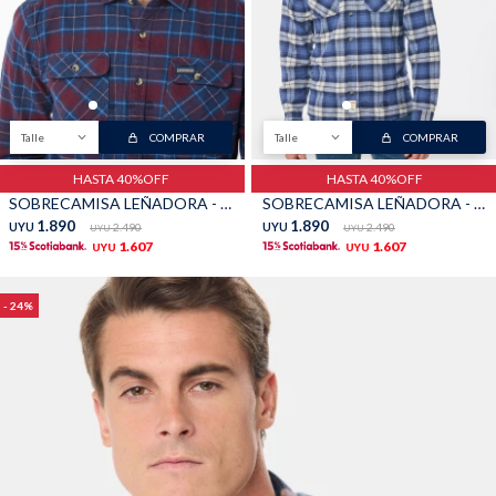
TALLES GRANDES
Uniformes empresariales
Talle
COMPRAR
Talle
COMPRAR
HASTA 40%OFF
HASTA 40%OFF
Quiero ser parte
Canjear mis puntos
SOBRECAMISA LEÑADORA - Bordo
SOBRECAMISA LEÑADORA - Gris
1.890
1.890
UYU
2.490
UYU
2.490
UYU
UYU
1.607
1.607
UYU
UYU
Uniformes empresariales
24
Juntá puntos Friends
Locales
Cómo comprar
Envíos, cambios y devoluciones