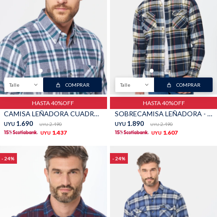
Shorts
Trajes
Talle
COMPRAR
Talle
COMPRAR
Sacos
Calzado
HASTA 40%OFF
HASTA 40%OFF
CAMISA LEÑADORA CUADROS - Verde
SOBRECAMISA LEÑADORA - Azul oscuro
1.690
1.890
UYU
2.490
UYU
2.490
UYU
UYU
1.437
1.607
UYU
UYU
24
24
Bolsos y valijas
Accesorios