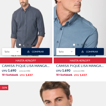
Talle
COMPRAR
Talle
COMPRAR
HASTA 40%OFF
HASTA 40%OFF
CAMISA PIQUE LISA MANGA LARGA - Azul
CAMISA PIQUE LISA MANGA LARGA - Piedra
1.690
1.690
UYU
2.490
UYU
2.490
UYU
UYU
1.437
1.437
UYU
UYU
32