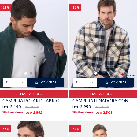
18
31
Talle
COMPRAR
Talle
COMPRAR
HASTA 40%OFF
HASTA 40%OFF
CAMPERA POLAR DE ABRIGO - Verde
CAMPERA LEÑADORA CON CORDERITO - Piedra
2.190
2.950
UYU
2.690
UYU
4.290
UYU
UYU
1.862
2.508
UYU
UYU
56
40