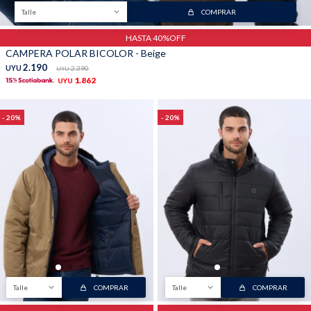
Talle
COMPRAR
HASTA 40%OFF
CAMPERA POLAR BICOLOR - Beige
2.190
UYU
2.390
UYU
1.862
UYU
20
20
Talle
COMPRAR
Talle
COMPRAR