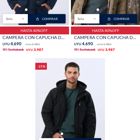
Talle
COMPRAR
Talle
COMPRAR
HASTA 40%OFF
HASTA 40%OFF
CAMPERA CON CAPUCHA DESMONTABLE - Azul
CAMPERA CON CAPUCHA DESMONTABLE - Beige
4.690
4.690
UYU
5.980
UYU
5.980
UYU
UYU
3.987
3.987
UYU
UYU
21