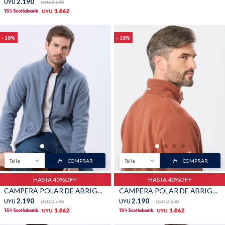
2.190
UYU
2.690
UYU
1.862
UYU
18
18
Talle
COMPRAR
Talle
COMPRAR
HASTA 40%OFF
HASTA 40%OFF
CAMPERA POLAR DE ABRIGO - Piedra
CAMPERA POLAR DE ABRIGO - Terracota
2.190
2.190
UYU
2.690
UYU
2.690
UYU
UYU
1.862
1.862
UYU
UYU