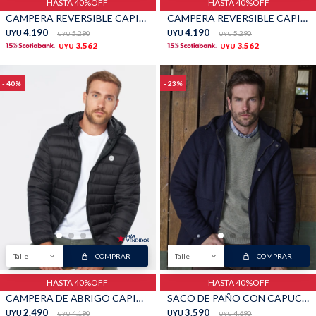
HASTA 40%OFF
HASTA 40%OFF
CAMPERA REVERSIBLE CAPITONEADA - Azul
CAMPERA REVERSIBLE CAPITONEADA - Negro
4.190
4.190
UYU
5.290
UYU
5.290
UYU
UYU
3.562
3.562
UYU
UYU
40
23
Talle
COMPRAR
Talle
COMPRAR
HASTA 40%OFF
HASTA 40%OFF
CAMPERA DE ABRIGO CAPITONEADA - Negro
SACO DE PAÑO CON CAPUCHA - Azul
2.490
3.590
UYU
4.190
UYU
4.690
UYU
UYU