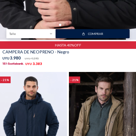
Talle
COMPRAR
HASTA 40%OFF
CAMPERA DE NEOPRENO - Negro
3.980
UYU
4.390
UYU
3.383
UYU
21
21