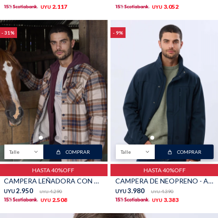
2.117
3.052
UYU
UYU
31
9
Talle
COMPRAR
Talle
COMPRAR
HASTA 40%OFF
HASTA 40%OFF
CAMPERA LEÑADORA CON CORDERITO - Marron
CAMPERA DE NEOPRENO - Azul
2.950
3.980
UYU
4.290
UYU
4.390
UYU
UYU
2.508
3.383
UYU
UYU