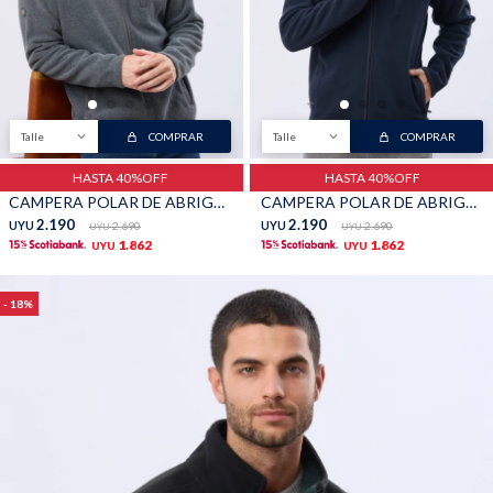
TALLES GRANDES
Uniformes empresariales
Talle
COMPRAR
Talle
COMPRAR
HASTA 40%OFF
HASTA 40%OFF
Quiero ser parte
Canjear mis puntos
CAMPERA POLAR DE ABRIGO - Gris
CAMPERA POLAR DE ABRIGO - Marino
2.190
2.190
UYU
2.690
UYU
2.690
UYU
UYU
1.862
1.862
UYU
UYU
Uniformes empresariales
18
Juntá puntos Friends
Locales
Cómo comprar
Envíos, cambios y devoluciones