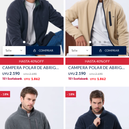
Shorts
Trajes
Talle
COMPRAR
Talle
COMPRAR
Sacos
Calzado
HASTA 40%OFF
HASTA 40%OFF
CAMPERA POLAR DE ABRIGO - Azul
CAMPERA POLAR DE ABRIGO - Beige
2.190
2.190
UYU
2.690
UYU
2.690
UYU
UYU
1.862
1.862
UYU
UYU
18
18
Bolsos y valijas
Accesorios