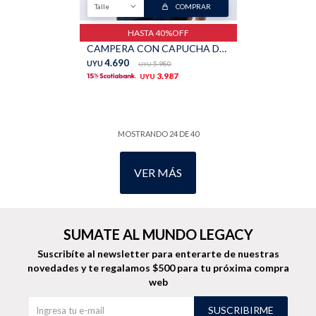
Talle
COMPRAR
HASTA 40%OFF
CAMPERA CON CAPUCHA DESMONTABLE - Negro
4.690
UYU
5.980
UYU
3.987
UYU
MOSTRANDO
24
DE
40
VER MÁS
SUMATE AL MUNDO LEGACY
Suscribíte al newsletter para enterarte de nuestras
novedades
y te regalamos $500 para tu próxima compra
web
SUSCRIBIRME