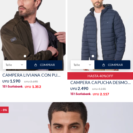
Talle
COMPRAR
Talle
COMPRAR
CAMPERA LIVIANA CON PUÑOS - Verde
HASTA 40%OFF
1.590
UYU
3.690
CAMPERA CAPUCHA DESMONTABLE - Azul
UYU
1.352
UYU
2.490
UYU
4.190
UYU
2.117
UYU
8