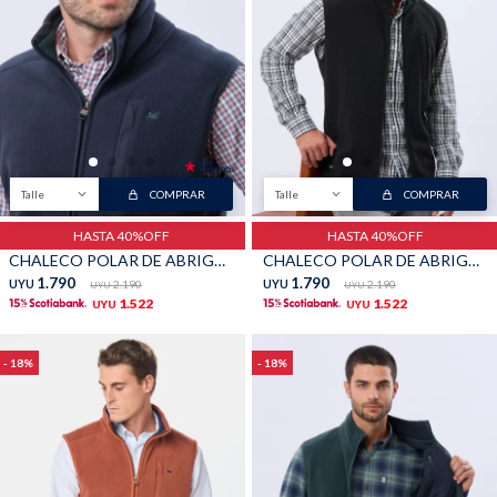
Shorts
Trajes
Talle
COMPRAR
Talle
COMPRAR
Sacos
Calzado
HASTA 40%OFF
HASTA 40%OFF
CHALECO POLAR DE ABRIGO - Marino
CHALECO POLAR DE ABRIGO - Negro
1.790
1.790
UYU
2.190
UYU
2.190
UYU
UYU
1.522
1.522
UYU
UYU
18
18
Bolsos y valijas
Accesorios