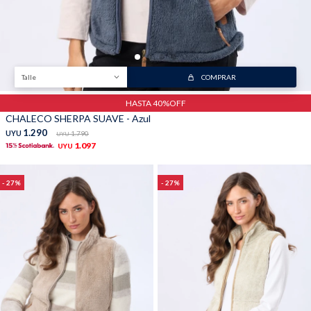
Talle
COMPRAR
HASTA 40%OFF
CHALECO SHERPA SUAVE - Azul
1.290
UYU
1.790
UYU
1.097
UYU
27
27