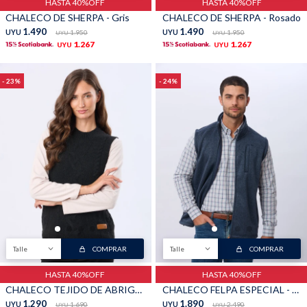
HASTA 40%OFF
HASTA 40%OFF
CHALECO DE SHERPA - Gris
CHALECO DE SHERPA - Rosado
1.490
1.490
UYU
1.950
UYU
1.950
UYU
UYU
1.267
1.267
UYU
UYU
23
24
Talle
COMPRAR
Talle
COMPRAR
HASTA 40%OFF
HASTA 40%OFF
CHALECO TEJIDO DE ABRIGO - Negro
CHALECO FELPA ESPECIAL - Azul
1.290
1.890
UYU
1.690
UYU
2.490
UYU
UYU