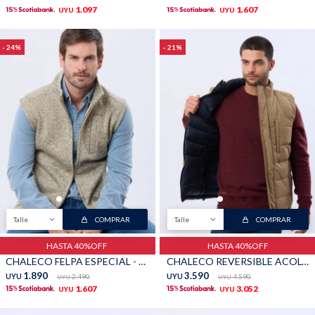
1.097
1.607
UYU
UYU
24
21
Talle
COMPRAR
Talle
COMPRAR
HASTA 40%OFF
HASTA 40%OFF
CHALECO FELPA ESPECIAL - Beige
CHALECO REVERSIBLE ACOLCHADO - Beige
1.890
3.590
UYU
2.490
UYU
4.590
UYU
UYU
1.607
3.052
UYU
UYU