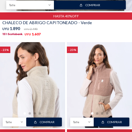
Talle
COMPRAR
HASTA 40%OFF
CHALECO DE ABRIGO CAPITONEADO - Verde
1.890
UYU
2.490
UYU
1.607
UYU
23
23
Talle
COMPRAR
Talle
COMPRAR