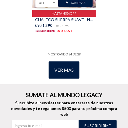
Talle
COMPRAR
HASTA 40%OFF
CHALECO SHERPA SUAVE - Natural
1.290
UYU
1.790
UYU
1.097
UYU
MOSTRANDO
24
DE
29
VER MÁS
SUMATE AL MUNDO LEGACY
Suscribíte al newsletter para enterarte de nuestras
novedades
y te regalamos $500 para tu próxima compra
web
SUSCRIBIRME