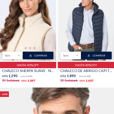
Talle
COMPRAR
Talle
COMPRAR
HASTA 40%OFF
HASTA 40%OFF
CHALECO SHERPA SUAVE - Natural
CHALECO DE ABRIGO CAPITONEADO - Azul
1.290
1.890
UYU
1.790
UYU
2.490
UYU
UYU
1.097
1.607
UYU
UYU
24