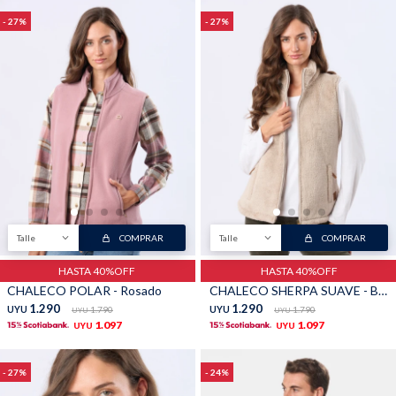
27
27
Talle
COMPRAR
Talle
COMPRAR
HASTA 40%OFF
HASTA 40%OFF
CHALECO POLAR - Rosado
CHALECO SHERPA SUAVE - Beige
1.290
1.290
UYU
1.790
UYU
1.790
UYU
UYU
1.097
1.097
UYU
UYU
27
24