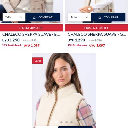
Talle
COMPRAR
Talle
COMPRAR
HASTA 40%OFF
HASTA 40%OFF
CHALECO SHERPA SUAVE - Beige Oscuro
CHALECO SHERPA SUAVE - Gris
1.290
1.290
UYU
1.790
UYU
1.790
UYU
UYU
1.097
1.097
UYU
UYU
27