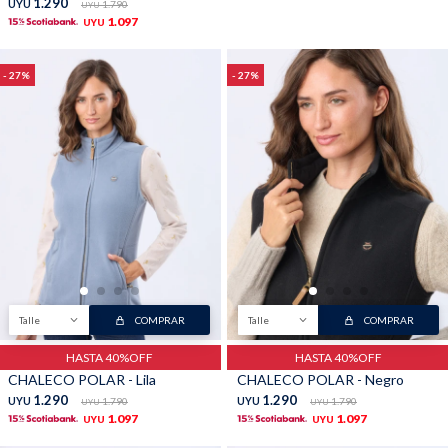
1.290
UYU
1.790
UYU
1.097
UYU
27
27
Talle
COMPRAR
Talle
COMPRAR
HASTA 40%OFF
HASTA 40%OFF
CHALECO POLAR - Lila
CHALECO POLAR - Negro
1.290
1.290
UYU
1.790
UYU
1.790
UYU
UYU
1.097
1.097
UYU
UYU