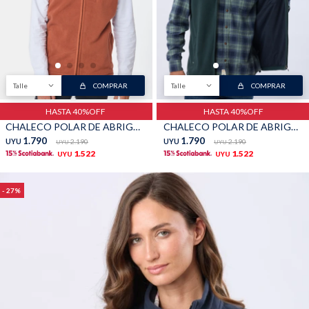
TALLES GRANDES
Uniformes empresariales
Talle
COMPRAR
Talle
COMPRAR
HASTA 40%OFF
HASTA 40%OFF
Quiero ser parte
Canjear mis puntos
CHALECO POLAR DE ABRIGO - Terracota
CHALECO POLAR DE ABRIGO - Verde
1.790
1.790
UYU
2.190
UYU
2.190
UYU
UYU
1.522
1.522
UYU
UYU
Uniformes empresariales
27
Juntá puntos Friends
Locales
Cómo comprar
Envíos, cambios y devoluciones