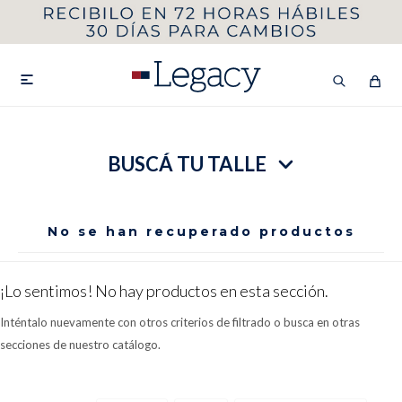
MI CUENTA
HOMBRE
MUJER
NIÑOS

BUSCÁ TU TALLE
HASTA 40%OFF
SEGUNDA 50%
VER COLECCIÓN DE HOMBRE
No se han recuperado productos
¡Lo sentimos! No hay productos en esta sección.
Inténtalo nuevamente con otros criterios de filtrado o busca en otras
secciones de nuestro catálogo.
Remeras
Camisas