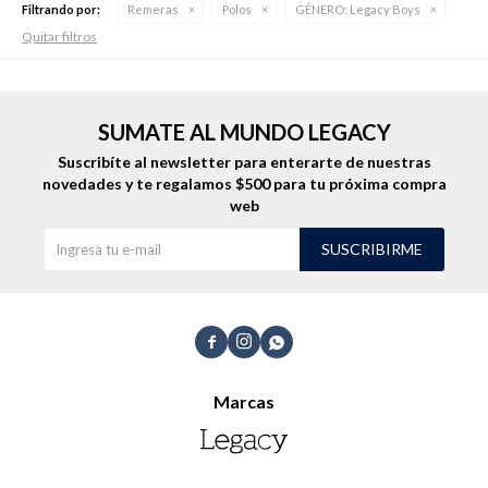
Filtrando por:
Remeras
Polos
GÉNERO:
Legacy Boys
Quitar filtros
Buzos
Pantalones
SUMATE AL MUNDO LEGACY
Suscribíte al newsletter para enterarte de nuestras
novedades
y te regalamos $500 para tu próxima compra
web
SUSCRIBIRME
Camperas
Chalecos



Marcas
Canguros
Jeans