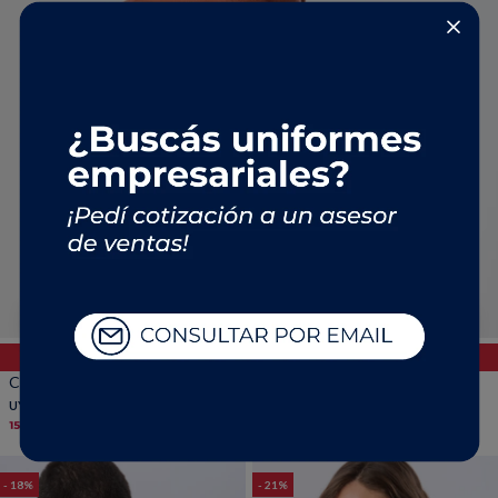
Trabaja con nosotros
Contacto
Talle
COMPRAR
HASTA 40%OFF
CAMPERA POLAR DE ABRIGO - Terracota
2.190
UYU
2.690
UYU
1.862
UYU
18
21