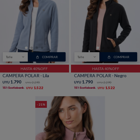
Talle
COMPRAR
Talle
COMPRAR
HASTA 40%OFF
HASTA 40%OFF
CAMPERA POLAR - Lila
CAMPERA POLAR - Negro
1.790
1.790
UYU
2.290
UYU
2.290
UYU
UYU
1.522
1.522
UYU
UYU
21