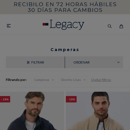
MI CUENTA
HOMBRE
MUJER
NIÑOS

Camperas
RECIENTES
HASTA 40%OFF
SEGUNDA 50%
VER COLECCIÓN DE HOMBRE
Quitar filtros
Filtrando por:
Camperas
Diseño:
Lisas
18
18
Remeras
Camisas