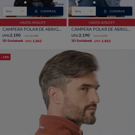
TALLES GRANDES
Uniformes empresariales
Talle
COMPRAR
Talle
COMPRAR
HASTA 40%OFF
HASTA 40%OFF
CAMPERA POLAR DE ABRIGO - Negro
CAMPERA POLAR DE ABRIGO - Piedra
2.190
2.190
UYU
2.690
UYU
2.690
UYU
UYU
1.862
1.862
UYU
UYU
Quiero ser parte
Canjear mis puntos
18
Uniformes empresariales
Juntá puntos Friends
Locales
Cómo comprar
Envíos, cambios y devoluciones