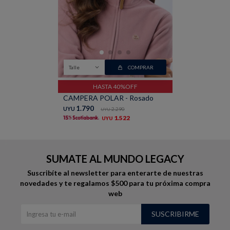
Talle
COMPRAR
HASTA 40%OFF
CAMPERA POLAR - Rosado
1.790
UYU
2.290
UYU
1.522
UYU
SUMATE AL MUNDO LEGACY
Suscribíte al newsletter para enterarte de nuestras
novedades
y te regalamos $500 para tu próxima compra
web
SUSCRIBIRME