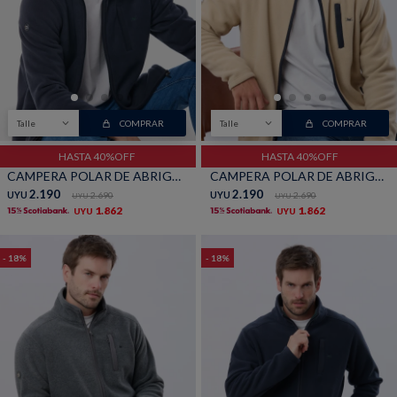
Buzos
Pantalones
Talle
COMPRAR
Talle
COMPRAR
HASTA 40%OFF
HASTA 40%OFF
CAMPERA POLAR DE ABRIGO - Azul
CAMPERA POLAR DE ABRIGO - Beige
2.190
2.190
UYU
2.690
UYU
2.690
UYU
UYU
Camperas
Chalecos
1.862
1.862
UYU
UYU
18
18
Canguros
Jeans