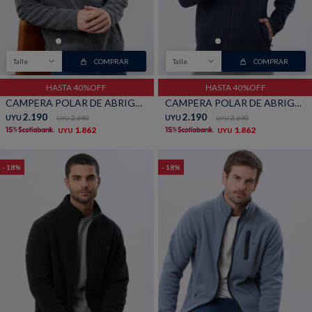
Shorts
Trajes
Talle
COMPRAR
Talle
COMPRAR
HASTA 40%OFF
HASTA 40%OFF
CAMPERA POLAR DE ABRIGO - Gris
CAMPERA POLAR DE ABRIGO - Marino
2.190
2.190
UYU
2.690
UYU
2.690
UYU
UYU
1.862
1.862
UYU
UYU
Sacos
Calzado
18
18
Bolsos y valijas
Accesorios