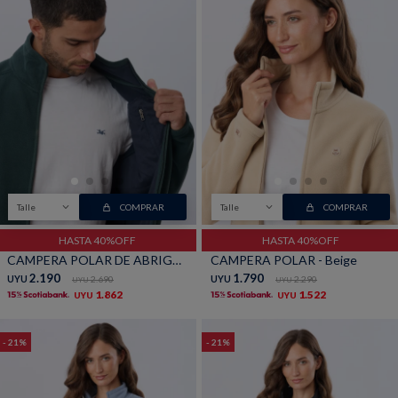
Talle
COMPRAR
Talle
COMPRAR
HASTA 40%OFF
HASTA 40%OFF
CAMPERA POLAR DE ABRIGO - Verde
CAMPERA POLAR - Beige
2.190
1.790
UYU
2.690
UYU
2.290
UYU
UYU
1.862
1.522
UYU
UYU
21
21