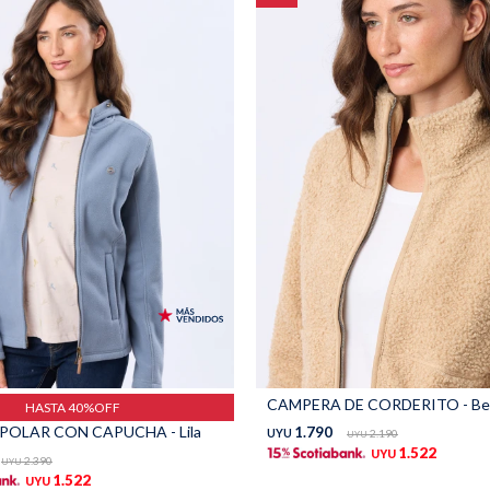
CAMPERA DE CORDERITO - Be
HASTA 40%OFF
OLAR CON CAPUCHA - Lila
1.790
UYU
2.190
UYU
1.522
UYU
2.390
UYU
1.522
UYU