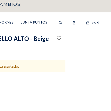
IFORMES
JUNTÁ PUNTOS
0
UYU
LO ALTO - Beige
stá agotado.