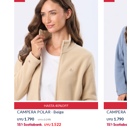
HASTA 40%OFF
CAMPERA POLAR - Beige
CAMPERA P
1.790
1.790
UYU
2.290
UYU
UYU
1.522
UYU