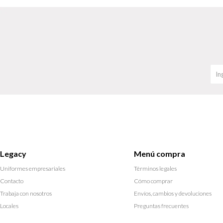
Legacy
Menú compra
Uniformes empresariales
Términos legales
Contacto
Cómo comprar
Trabaja con nosotros
Envíos, cambios y devoluciones
Locales
Preguntas frecuentes