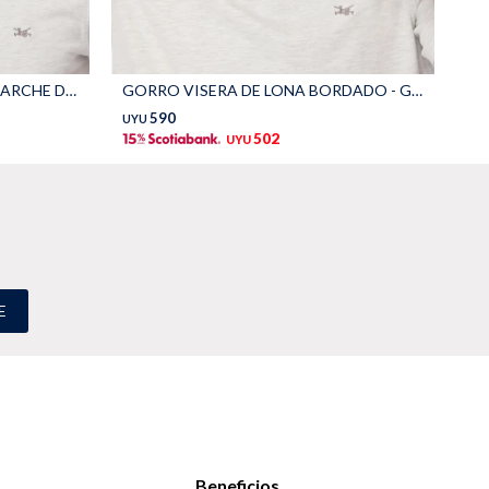
GORRO VISER DE LONA CON PARCHE DE GOMA - Azul
GORRO VISERA DE LONA BORDADO - Gris
GO
590
UYU
UY
502
UYU
E
Beneficios