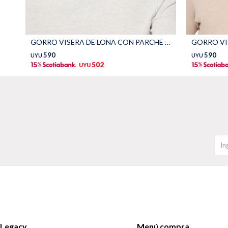
GORRO VISERA DE LONA CON PARCHE - Negro
GORRO VIS
590
590
UYU
UYU
502
UYU
Legacy
Menú compra