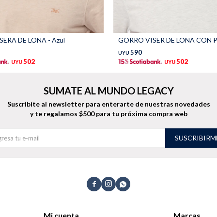
ERA DE LONA - Azul
590
UYU
502
502
UYU
UYU
SUMATE AL MUNDO LEGACY
Suscribíte al newsletter para enterarte de nuestras novedades
y te regalamos $500 para tu próxima compra web
SUSCRIBIRM



Mi cuenta
Marcas