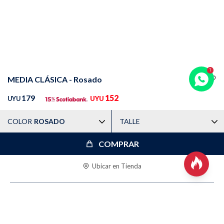
Trabaja con nosotros
Contacto
MEDIA CLÁSICA - Rosado
179
152
UYU
UYU
COLOR
ROSADO
TALLE
COMPRAR

Ubicar en Tienda
DESCRIPCIÓN
CARACTERÍSTICAS