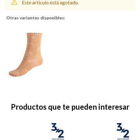
Este artículo está agotado.
Otras variantes disponibles:
Shorts
Trajes
Sacos
Calzado
Productos que te pueden interesar
Bolsos y valijas
Accesorios