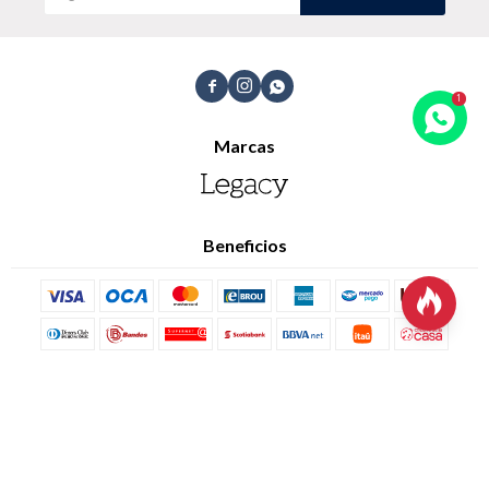
Trabaja con nosotros
Contacto



Marcas
Beneficios

© Copyright 2026 / Legacy