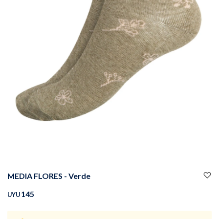
Buzos
Pantalones
Camperas
Chalecos
MEDIA FLORES - Verde
Canguros
Jeans
145
UYU