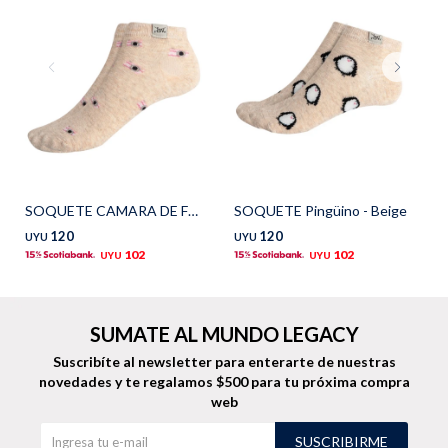
TALLES GRANDES
Uniformes empresariales
Quiero ser parte
Canjear mis puntos
SOQUETE CAMARA DE FOTOS - Beige
SOQUETE Pingüino - Beige
Uniformes empresariales
120
120
UYU
UYU
102
102
UYU
UYU
Juntá puntos Friends
Locales
SUMATE AL MUNDO LEGACY
Suscribíte al newsletter para enterarte de nuestras
Cómo comprar
novedades
y te regalamos $500 para tu próxima compra
web
Envíos, cambios y devoluciones
SUSCRIBIRME