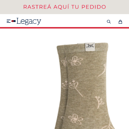
MI CUENTA
HOMBRE
MUJER
NIÑOS

HASTA 40%OFF
SEGUNDA 50%
VER COLECCIÓN DE HOMBRE
Remeras
Camisas