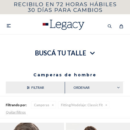
MI CUENTA
HOMBRE
MUJER
NIÑOS

BUSCÁ TU TALLE
HASTA 40%OFF
SEGUNDA 50%
VER COLECCIÓN DE HOMBRE
Camperas de hombre
RECIENTES
Filtrando por:
Camperas
Fitting/Modelaje:
Classic Fit
Quitar filtros
Remeras
Camisas