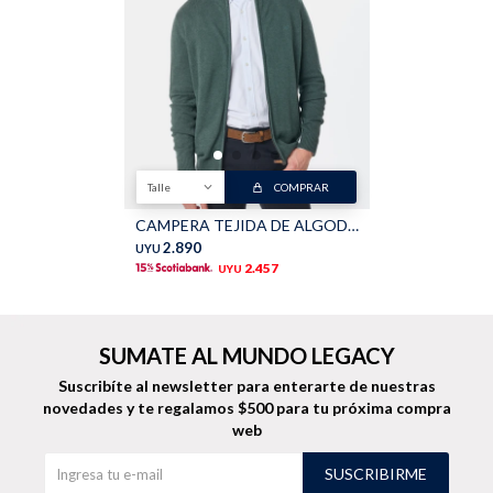
Shorts
Trajes
Talle
COMPRAR
Sacos
Calzado
CAMPERA TEJIDA DE ALGODON - Verde
2.890
UYU
2.457
UYU
SUMATE AL MUNDO LEGACY
Bolsos y valijas
Accesorios
Suscribíte al newsletter para enterarte de nuestras
novedades
y te regalamos $500 para tu próxima compra
web
SUSCRIBIRME