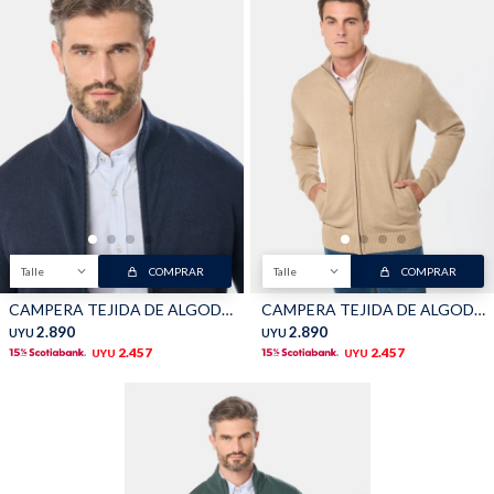
Buzos
Pantalones
Camperas
Chalecos
Talle
COMPRAR
Talle
COMPRAR
CAMPERA TEJIDA DE ALGODON - Azul
CAMPERA TEJIDA DE ALGODON - Beige
2.890
2.890
UYU
UYU
2.457
2.457
UYU
UYU
Canguros
Jeans