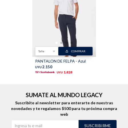
Buzos
Pantalones
Talle
COMPRAR
PANTALON DE FELPA - Azul
Camperas
Chalecos
2.150
UYU
1.828
UYU
SUMATE AL MUNDO LEGACY
Suscribíte al newsletter para enterarte de nuestras
Canguros
Jeans
novedades
y te regalamos $500 para tu próxima compra
web
SUSCRIBIRME