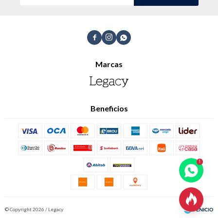
Shorts
Trajes



Marcas
Sacos
Calzado
Beneficios
Bolsos y valijas
Accesorios

© Copyright 2026 / Legacy