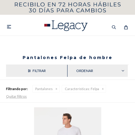
MI CUENTA
HOMBRE
MUJER
NIÑOS

Pantalones Felpa de hombre
HASTA 40%OFF
SEGUNDA 50%
RECIENTES
VER COLECCIÓN DE HOMBRE
Filtrando por:
Pantalones
Características:
Felpa
Quitar filtros
Remeras
Camisas